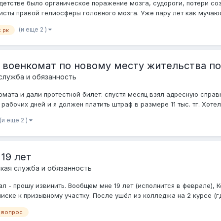
детстве было органическое поражение мозга, судороги, потери соз
исты правой гелиосферы головного мозга. Уже пару лет как мучаюс
(и еще 2 )
 рк
 в военкомат по новому месту жительства по
служба и обязанность
омата и дали протестной билет. спустя месяц взял адресную справ
абочих дней и я должен платить штраф в размере 11 тыс. тг. Хотело
(и еще 2 )
19 лет
кая служба и обязанность
ал - прошу извинить. Вообщем мне 19 лет (исполнится в феврале), Ко
иске к призывному участку. После ушёл из колледжа на 2 курсе (где
 вопрос