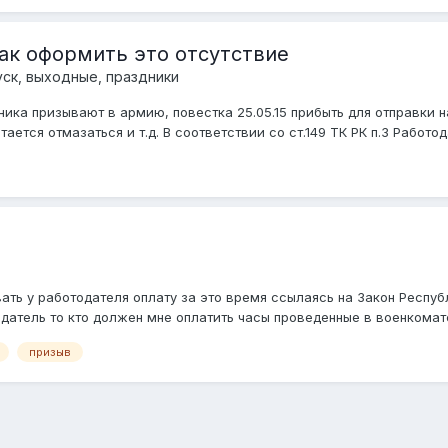
ак оформить это отсутствие
уск, выходные, праздники
ика призывают в армию, повестка 25.05.15 прибыть для отправки н
ается отмазаться и т.д. В соответствии со ст.149 ТК РК п.3 Работода
ть у работодателя оплату за это время ссылаясь на Закон Респуб
датель то кто должен мне оплатить часы проведенные в военкомате?
призыв