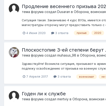
Продление весеннего призыва 20
тема форума создал
Dusaran
в
Оборона, воинская
Ситуация такая. Заканчиваю 4 курс ВУЗа, имеется отс
магистратуры отсрочку могут предоставить только с с
4 Июня 2020
3 ответа
призыв
2020
Плоскостопие 3-ей степени берут 
тема форума создал
muhasus_98
в
Оборона, воинс
Здравствуйте! Возникла ситуация, призывают в армию 
подлежу освобождению от призыва на военную службу 
7 Апреля 2017
3 ответа
военкомат
не
Годен ли к службе
тема форума создал
mertviy
в
Оборона, воинская 