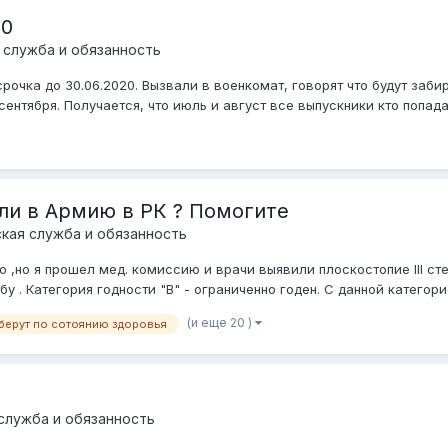
20
 служба и обязанность
рочка до 30.06.2020. Вызвали в военкомат, говорят что будут забир
ентября. Получается, что июль и август все выпускники кто попада
ли в Армию в РК ? Помогите
кая служба и обязанность
,но я прошел мед. комиссию и врачи выявили плоскостопие III степе
. Категория годности "В" - ограниченно годен. С данной категорие
(и еще 20 )
 берут по сотоянию здоровья
служба и обязанность