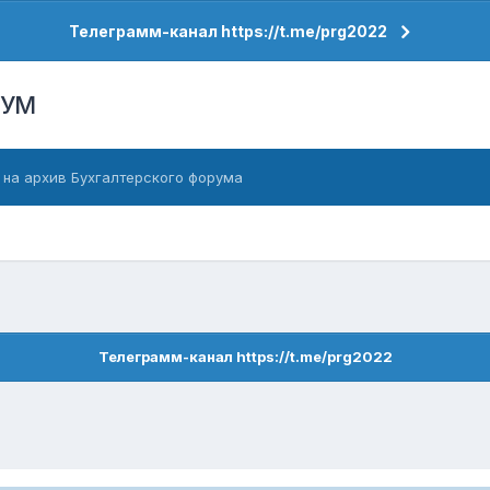
Телеграмм-канал https://t.me/prg2022
РУМ
 на архив Бухгалтерского форума
Телеграмм-канал https://t.me/prg2022