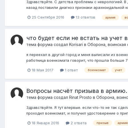
Здравствуйте. С детства проблемы с неврологией. В 
назад поставили диагноз признаки арахноидальной к
25 Сентября 2016
13 ответов
армия
вс
что будет если не встать на учет
тема форума создал
Korisari
в
Оборона, воинская 
я переехал в другой город и меня выписали из военк
работница военкомата говорит, что прошла больше 7 р
18 Мая 2017
1 ответ
боенкомат
учет
Вопросы насчёт призыва в армию. 
тема форума создал
Rinat Prosto
в
Оборона, воинс
Здравствуйте. Я тут впервые. если что-то не так сдел
проходил военкомат, и получил удостоверение о прип
18 Января 2016
2 ответа
призыв
армия