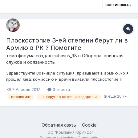
СОРТИРОВКА
Плоскостопие 3-ей степени берут ли в
Армию в РК ? Помогите
тема форума создал
muhasus_98
в
Оборона, воинская
служба и обязанность
Здравствуйте! Возникла ситуация, призывают в армию ,но я
прошел мед. комиссию и врачи выявили плоскостопие III
степени. Я прочитал что если имеется III степень
7 Апреля 2017
3 ответа
плоскостопия ,я подлежу освобождению от призыва на
(и еще 20 )
военкомат
не берут по сотоянию здоровья
военную службу . Категория годности "В" - ограниченно
годен. С данной категорией меня д...
Обратная связь
Cookie
ТОО "Компания ЮрИнфо"
Powered by Invision Community