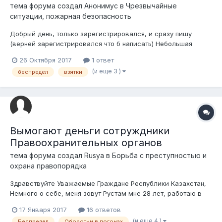
тема форума создал
Анонимус
в
Чрезвычайные
ситуации, пожарная безопасность
Добрый день, только зарегистрировался, и сразу пишу
(верней зарегистрировался что б написать) Небольшая
предистория: так сложилось что я приехал в небольшую
26 Октября 2017
1 ответ
деревню по работе, хороший знакомый выйграл лот на
(и еще 3 )
беспредел
взятки
поставку компьютеров, меня позвал помочь установить,
настроить компьютеры. Суть да дело...
Вымогают деньги сотруждники
Правоохранительных органов
тема форума создал
Rusya
в
Борьба с преступностью и
охрана правопорядка
Здравствуйте Уважаемые Граждане Республики Казахстан,
Немного о себе, меня зовут Рустам мне 28 лет, работаю в
хорошей компании, имею неплохой достаток, всегда
17 Января 2017
16 ответов
позиционировался как законопослушный гражданин (не
(и еще 4 )
Беспредел
Оборотни в погонах