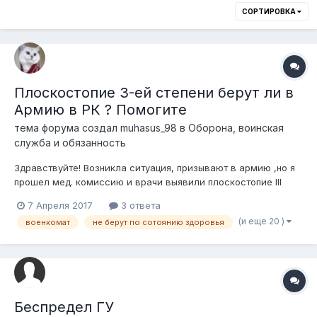
СОРТИРОВКА
Плоскостопие 3-ей степени берут ли в
Армию в РК ? Помогите
тема форума создал
muhasus_98
в
Оборона, воинская
служба и обязанность
Здравствуйте! Возникла ситуация, призывают в армию ,но я
прошел мед. комиссию и врачи выявили плоскостопие III
степени. Я прочитал что если имеется III степень
7 Апреля 2017
3 ответа
плоскостопия ,я подлежу освобождению от призыва на
(и еще 20 )
военкомат
не берут по сотоянию здоровья
военную службу . Категория годности "В" - ограниченно
годен. С данной категорией меня д...
Беспредел ГУ