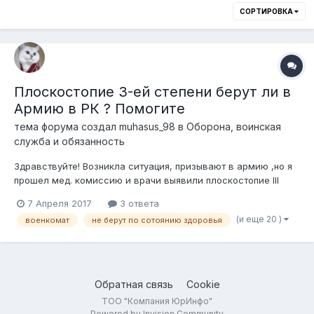
СОРТИРОВКА
Плоскостопие 3-ей степени берут ли в
Армию в РК ? Помогите
тема форума создал
muhasus_98
в
Оборона, воинская
служба и обязанность
Здравствуйте! Возникла ситуация, призывают в армию ,но я
прошел мед. комиссию и врачи выявили плоскостопие III
степени. Я прочитал что если имеется III степень
7 Апреля 2017
3 ответа
плоскостопия ,я подлежу освобождению от призыва на
(и еще 20 )
военкомат
не берут по сотоянию здоровья
военную службу . Категория годности "В" - ограниченно
годен. С данной категорией меня д...
Обратная связь
Cookie
ТОО "Компания ЮрИнфо"
Powered by Invision Community