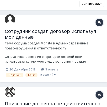
СОРТИРОВКА
Сотрудник создал договор используя
мои данные
тема форума создал
Monsta
в
Административные
правонарушения и ответственность
Сотрудникца одного из операторов сотовой сети
использовал копию моего удостовирения и создал
заявление-обязательство на открытие счета и
20 Декабря 2018
3 ответа
международной платежной карты в банке. Зарегестрировала
(и еще 4 )
Подпись
Банк
мобильный номер на мое имя, заполнила документ банка и
росписалась от моего имени самостоятельно. Получила...
Признание договора не действительно