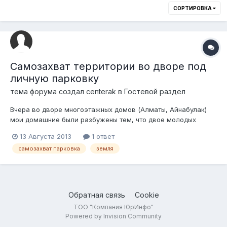
СОРТИРОВКА
Самозахват территории во дворе под
личную парковку
тема форума создал
centerak
в
Гостевой раздел
Вчера во дворе многоэтажных домов (Алматы, Айнабулак)
мои домашние были разбужены тем, что двое молодых
людей, вооружившись инструментами, аппаратом для
13 Августа 2013
1 ответ
электросварки, вбивали арматурные столбики, с тем, чтобы
самозахват парковка
земля
создать для своих двух автомашин собственное
парковочное место. Так как эти молодые люд...
Обратная связь
Cookie
ТОО "Компания ЮрИнфо"
Powered by Invision Community