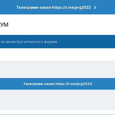
Телеграмм-канал https://t.me/prg2022
РУМ
 на архив Бухгалтерского форума
Телеграмм-канал https://t.me/prg2022