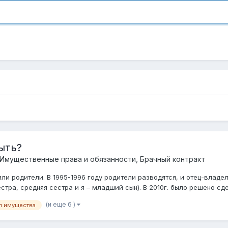
ыть?
 Имущественные права и обязанности, Брачный контракт
и родители. В 1995-1996 году родители разводятся, и отец-владел
тра, средняя сестра и я – младший сын). В 2010г. было решено сде
(и еще 6 )
л имущества