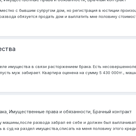
местно с бывшим супругом дом, но регистрация в юстиции произошл
 развода обязуется продать дом и выплатить мне половину стоимост
ества
деле имущества в связи расторжением брака. Есть несовершенноле
усть муж забирает. Квартира оценена на сумму 5 430 000тг., машин
ка, Имущественные права и обязанности, Брачный контракт
у машины,после развода забрал её себе и должен был выплачивать 
 в суд на раздел имущества,списать на меня половину этого кредита