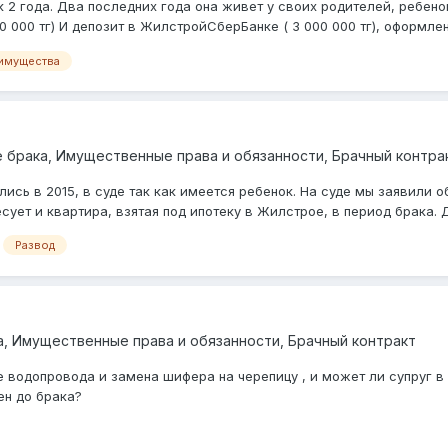
к 2 года. Два последних года она живет у своих родителей, ребен
000 тг) И депозит в ЖилстройСберБанке ( 3 000 000 тг), оформленн
 имущества
 брака, Имущественные права и обязанности, Брачный контра
ись в 2015, в суде так как имеется ребенок. На суде мы заявили о
ует и квартира, взятая под ипотеку в Жилстрое, в период брака. Д
Развод
, Имущественные права и обязанности, Брачный контракт
водопровода и замена шифера на черепицу , и может ли супруг в
ен до брака?