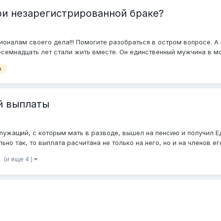
и незарегистрированной браке?
оналам своего дела!!! Помогите разобраться в остром вопросе. А
 восемнадцать лет стали жить вместе. Он единственный мужчина в мое
а
й выплаты
служащий, с которым мать в разводе, вышел на пенсию и получил 
но так, то выплата расчитана не только на него, но и на членов ег
(и еще 4 )