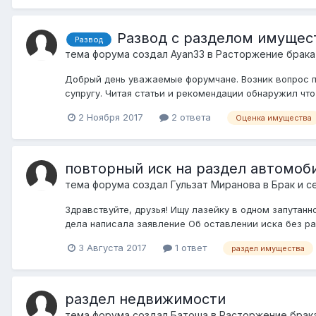
Развод с разделом имуществ
Развод
тема форума создал
Ayan33
в
Расторжение брака
Добрый день уважаемые форумчане. Возник вопрос пр
супругу. Читая статьи и рекомендации обнаружил что
2 Ноября 2017
2 ответа
Оценка имущества
повторный иск на раздел автомоби
тема форума создал
Гульзат Миранова
в
Брак и с
Здравствуйте, друзья! Ищу лазейку в одном запутан
дела написала заявление Об оставлении иска без рас
3 Августа 2017
1 ответ
раздел имущества
раздел недвижимости
тема форума создал
Батоша
в
Расторжение брака