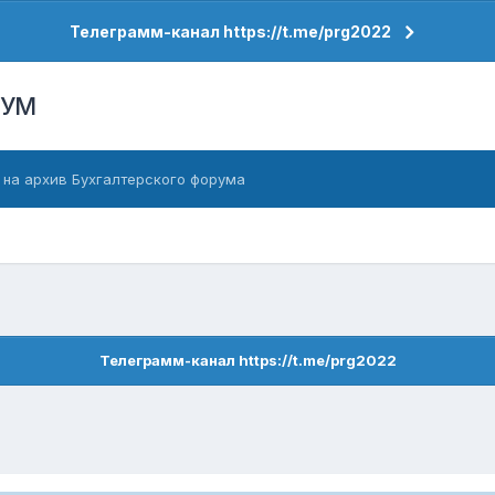
Телеграмм-канал https://t.me/prg2022
РУМ
 на архив Бухгалтерского форума
Телеграмм-канал https://t.me/prg2022