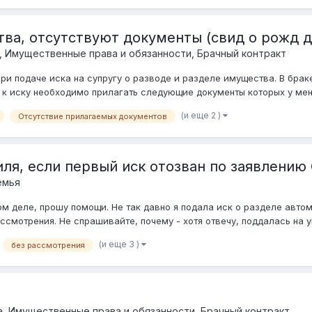
а, отсутствуют документы (свид о рожд дет
, Имущественные права и обязанности, Брачный контракт
и подаче иска на супругу о разводе и разделе имущества. В брак
 к иску необходимо прилагать следующие документы которых у меня
(и еще 2 )
Отсутствие прилагаемых документов
ля, если первый иск отозван по заявлению
емья
ном деле, прошу помощи. Не так давно я подала иск о разделе ав
смотрения. Не спрашивайте, почему - хотя отвечу, поддалась на у
(и еще 3 )
без рассмотрения
, Имущественные права и обязанности, Брачный контракт