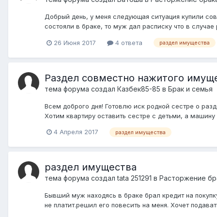
Добрый день, у меня следующая ситуация купили сов
состояли в браке, то муж дал расписку что в случае
26 Июня 2017
4 ответа
раздел имущества
Раздел совместно нажитого имущ
тема форума создал
Казбек85-85
в
Брак и семья
Всем доброго дня! Готовлю иск родной сестре о раз
Хотим квартиру оставить сестре с детьми, а машину п
4 Апреля 2017
раздел имущества
раздел имущества
тема форума создал
tata 251291
в
Расторжение бра
Бывший муж находясь в браке брал кредит на покупк
не платит.решил его повесить на меня. Хочет подавать