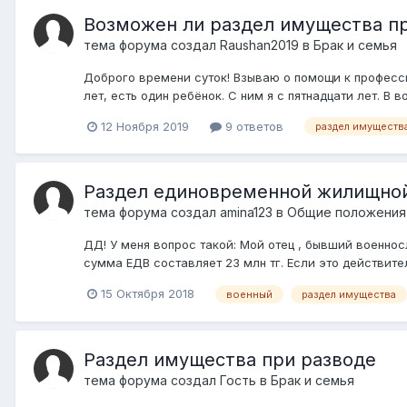
Возможен ли раздел имущества пр
тема форума создал
Raushan2019
в
Брак и семья
Доброго времени суток! Взываю о помощи к професси
лет, есть один ребёнок. С ним я с пятнадцати лет. В
12 Ноября 2019
9 ответов
раздел имуществ
Раздел единовременной жилищно
тема форума создал
amina123
в
Общие положения
ДД! У меня вопрос такой: Мой отец , бывший военно
сумма ЕДВ составляет 23 млн тг. Если это действитель
15 Октября 2018
военный
раздел имущества
Раздел имущества при разводе
тема форума создал Гость в
Брак и семья