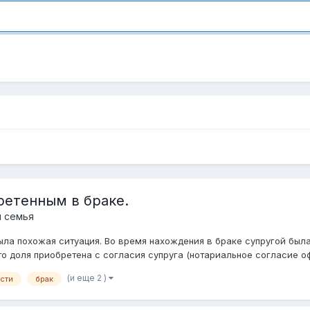
етенным в браке.
и семья
была похожая ситуация. Во время нахождения в браке супругой был
 доля приобретена с согласия супруга (нотариальное согласие офо
(и еще 2 )
сти
брак