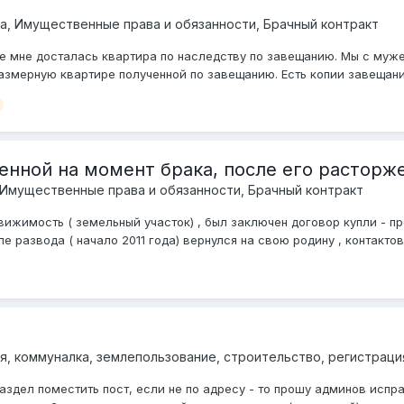
а, Имущественные права и обязанности, Брачный контракт
е мне досталась квартира по наследству по завещанию. Мы с муже
азмерную квартире полученной по завещанию. Есть копии завещания
нной на момент брака, после его расторж
 Имущественные права и обязанности, Брачный контракт
ижимость ( земельный участок) , был заключен договор купли - пр
 развода ( начало 2011 года) вернулся на свою родину , контактов 
, коммуналка, землепользование, строительство, регистраци
раздел поместить пост, если не по адресу - то прошу админов испр