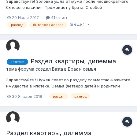
Здравствуйте! Золовка ушла от мужа после неоднократного
бытового насилия. Проживает у брата. С собой
первоначально забрала троих детей, старший отказался и
20 Июля 2017
41 ответ
остался у дедушки. Примерно через 2 недели муж решил
(и еще 1 )
развод
бытовое насилие
забрать детей с собой, ссылаясь на 50%-ное право на
детей. Забрал сроком на 10 дней, З...
Раздел квартиры, дилемма
ипотека
тема форума создал
Basta
в
Брак и семья
Здравствуйте ! Нужен совет по разделу совместно-нажитого
имущества в ипотеке. Семья (четверо детей и родители
мужа), оформила в ипотеку квартиру через ЖСБ. Как
30 Января 2018
раздел
развод
положено внесли первоначалку 50%,из которых 20%
депозит 30% помогли родственники мужа. Квартиру
оформили на мужа, жена идет созаемщик...
Раздел квартиры, дилемма