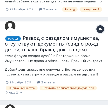
летний ребёнок,видеться не даёт,но на алименты подала,что
посоветуете?
27 Ноября 2017
2 ответа
Развод
1 сторонний
Развод с разделом имущества,
Развод
отсутствуют документы (свид о рожд
детей, о закл. брака, док. на дом)
тема форума создал
Ayan33
в
Расторжение брака,
Имущественные права и обязанности, Брачный контракт
Добрый день уважаемые форумчане. Возник вопрос при
подаче иска на супругу о разводе и разделе имущества. В
браке имеются трое общих детей, а так же дом
2 Ноября 2017
2 ответа
оформленный на супругу. Читая статьи и рекомендации
Оценка имущества
Отсутствие прилагаемых документов
обнаружил что к иску необходимо прилагать следующие
(и еще 2 )
документы которых у меня не оказалось,...