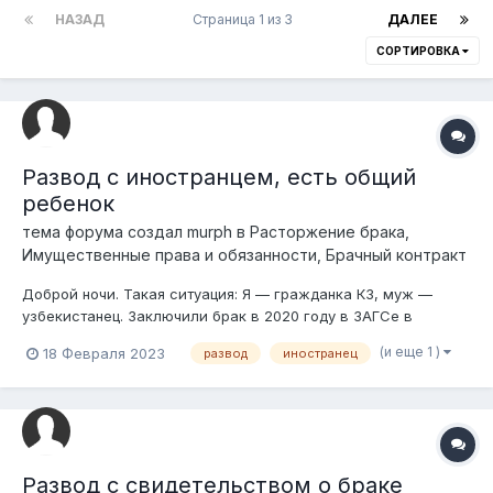
НАЗАД
Страница 1 из 3
ДАЛЕЕ
СОРТИРОВКА
Развод с иностранцем, есть общий
ребенок
тема форума создал
murph
в
Расторжение брака,
Имущественные права и обязанности, Брачный контракт
Доброй ночи. Такая ситуация: Я — гражданка КЗ, муж —
узбекистанец. Заключили брак в 2020 году в ЗАГСе в
Астане, в 2021 родился ребенок. Сейчас мы с сыном
(и еще 1 )
18 Февраля 2023
развод
иностранец
проживаем в Ташкенте у свекрови, муж работает в КЗ,
просит развода, а меня интересует вопрос: расторжение
брака тоже рассматриваетс...
Развод с свидетельством о браке