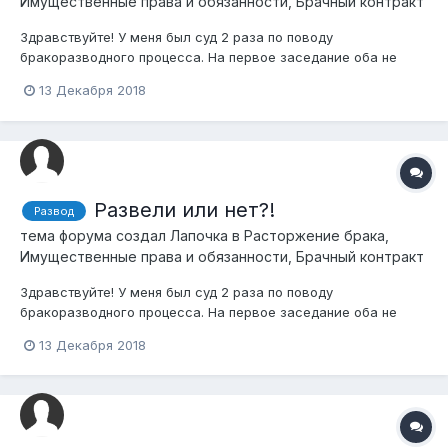
Имущественные права и обязанности, Брачный контракт
Здравствуйте! У меня был суд 2 раза по поводу
бракоразводного процесса. На первое заседание оба не
пришли..На второе я не пришла, а бывший муж незнаю(с ним
13 Декабря 2018
не общаемся). Вопрос такой, если он не был и на 2
заседании , развели ли нас? Или же должно обязательно
быть 3 заседание ? Кстати, судья на 1 су...
Развели или нет?!
Развод
тема форума создал
Лапочка
в
Расторжение брака,
Имущественные права и обязанности, Брачный контракт
Здравствуйте! У меня был суд 2 раза по поводу
бракоразводного процесса. На первое заседание оба не
пришли..На второе я не пришла, а бывший муж незнаю(с ним
13 Декабря 2018
не общаемся). Вопрос такой, если он не был и на 2
заседании , развели ли нас? Или же должно обязательно
быть 3 заседание ? Кстати, судья на 1 су...