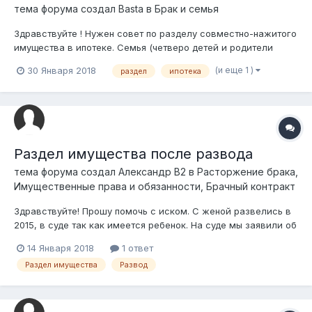
тема форума создал
Basta
в
Брак и семья
Здравствуйте ! Нужен совет по разделу совместно-нажитого
имущества в ипотеке. Семья (четверо детей и родители
мужа), оформила в ипотеку квартиру через ЖСБ. Как
(и еще 1 )
30 Января 2018
раздел
ипотека
положено внесли первоначалку 50%,из которых 20%
депозит 30% помогли родственники мужа. Квартиру
оформили на мужа, жена идет созаемщик...
Раздел имущества после развода
тема форума создал
Александр В2
в
Расторжение брака,
Имущественные права и обязанности, Брачный контракт
Здравствуйте! Прошу помочь с иском. С женой развелись в
2015, в суде так как имеется ребенок. На суде мы заявили об
отсутствии имущественных претензий. Но по факту осталась
14 Января 2018
1 ответ
машина, оформленная на нее, которая меня не интересует и
Раздел имущества
Развод
квартира, взятая под ипотеку в Жилстрое, в период брака.
Договор...