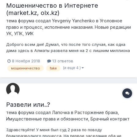
Мошенничество в Интернете
(market.kz, olx.kz)
тема форума создал
Yevgeniy Yanchenko
в
Уголовное
право и процесс, исполнение наказания. Новые редакции
УК, УПК, УИК
Доброго всем дня! Думал, что после того случая, как одна
дама здесь в Алматы развела меня на 2 с лишним миллиона
тенге, продав несуществующую землю, я буду более
8 Ноября 2018
13 ответов
осторожен и не попадусь на удочку очередного мошенника,
(и еще 4 )
мошенничество
fake
тем более, если дело касалось Интернета. Боже, как я
ошибался... Сразу прошу...
Развели или..?
тема форума создал
Лапочка
в
Расторжение брака,
Имущественные права и обязанности, Брачный контракт
Здравствуйте! У меня был суд 2 раза по поводу
бракоразводного процесса. На первое заседание оба не