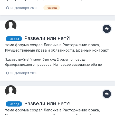
пришли..На второе я не пришла, а бывший муж незнаю(с ним
13 Декабря 2018
Развод
не общаемся). Вопрос такой, если он не был и на 2
заседании , развели ли нас? Или же должно обязательно
быть 3 заседание ? Кстати, судья на 1 су...
Развели или нет?!
Развод
тема форума создал
Лапочка
в
Расторжение брака,
Имущественные права и обязанности, Брачный контракт
Здравствуйте! У меня был суд 2 раза по поводу
бракоразводного процесса. На первое заседание оба не
пришли..На второе я не пришла, а бывший муж незнаю(с ним
13 Декабря 2018
не общаемся). Вопрос такой, если он не был и на 2
заседании , развели ли нас? Или же должно обязательно
быть 3 заседание ? Кстати, судья на 1 су...
Развели или нет?!
Развод
тема форума создал
Лапочка
в
Расторжение брака,