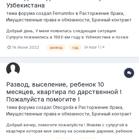
Узбекистана
тема форума создал
Ferrumnbv
в
Расторжение брака,
Имущественные права и обязанности, Брачный контракт
Добрый день, У меня появилась следующая ситуация:
Супруги поженились в 1993-ем году в Узбекистане и позже
переехали в Казахстан. Сейчас при подаче документов в суд
(и еще 1 )
14 Июня 2022
развод
суд
на развод, суд просит подтверждение свидетельства о
браке от посольства Узбекистана (Апостиль). Прошу
объяснить процедуру получ...
Развод, выселение, ребенок 10
месяцев, квартира по дарственной !
Пожалуйста помогите !
тема форума создал
Otecgoda
в
Расторжение брака,
Имущественные права и обязанности, Брачный контракт
Добрый вечер, помогите пожалуйста ! Живём с супругой в
квартире которая моя закону на основании дарения, ребенок
10 месяцев живёт с нами, в квартире супруга и ребенок не