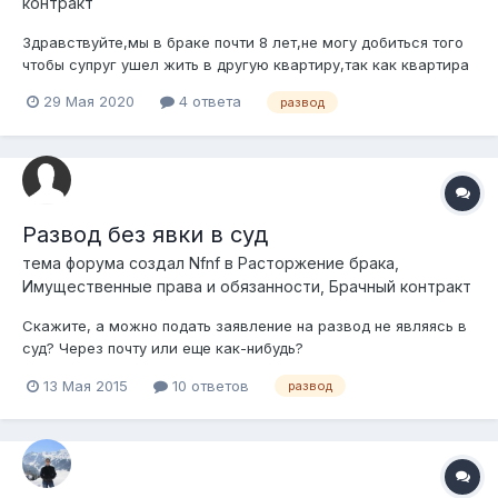
контракт
Здравствуйте,мы в браке почти 8 лет,не могу добиться того
чтобы супруг ушел жить в другую квартиру,так как квартира
моя которая была куплена в ипотеку с моих средств.Хочу
29 Мая 2020
4 ответа
развод
подать на развод,сохранение семьи не возможно,супруг
сильно зависим от алкоголя.Будет суд рассматривать мое
дело,если мы проживае...
Развод без явки в суд
тема форума создал
Nfnf
в
Расторжение брака,
Имущественные права и обязанности, Брачный контракт
Скажите, а можно подать заявление на развод не являясь в
суд? Через почту или еще как-нибудь?
13 Мая 2015
10 ответов
развод