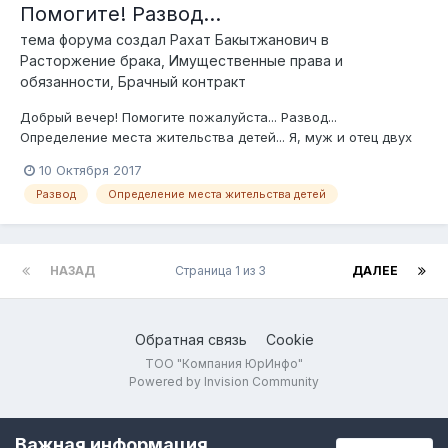
Помогите! Развод...
тема форума создал
Рахат Бакытжанович
в
Расторжение брака, Имущественные права и
обязанности, Брачный контракт
Добрый вечер! Помогите пожалуйста... Развод...
Определение места жительства детей... Я, муж и отец двух
детей (двое дочек: старшей 4 года, младшей 1.5 года), мне
10 Октября 2017
27 полных лет. Женился 2013 году. С тех пор живём с моими
Развод
Определение места жительства детей
родителями (частный дом в городе Талгар, 140 м² 12 соток
со всеми условиями...
НАЗАД
Страница 1 из 3
ДАЛЕЕ
Обратная связь
Cookie
ТОО "Компания ЮрИнфо"
Powered by Invision Community
Важная информация