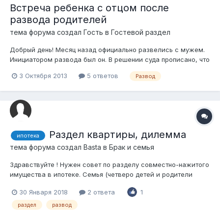
Встреча ребенка с отцом после
развода родителей
тема форума создал Гость в
Гостевой раздел
Добрый день! Месяц назад официально развелись с мужем.
Инициатором развода был он. В решении суда прописано, что
ребенок остается с матерью (ему нет еще 2 лет). По устному
3 Октября 2013
5 ответов
Развод
соглашению с бывшим мужем договорились, что пока
ребенок не подрастет будут встречаться 1 раз в 2 неделе,
после 1 раз каждую нед...
Раздел квартиры, дилемма
ипотека
тема форума создал
Basta
в
Брак и семья
Здравствуйте ! Нужен совет по разделу совместно-нажитого
имущества в ипотеке. Семья (четверо детей и родители
мужа), оформила в ипотеку квартиру через ЖСБ. Как
30 Января 2018
2 ответа
1
положено внесли первоначалку 50%,из которых 20%
депозит 30% помогли родственники мужа. Квартиру
раздел
развод
оформили на мужа, жена идет созаемщик...