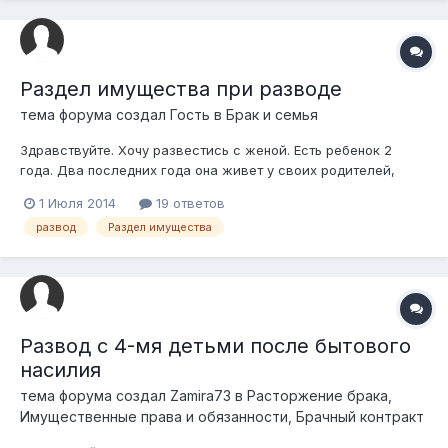
Раздел имущества при разводе
тема форума создал Гость в
Брак и семья
Здравствуйте. Хочу развестись с женой. Есть ребенок 2
года. Два последних года она живет у своих родителей,
ребенок прописан там же. Вопрос касательно раздела
1 Июля 2014
19 ответов
имущества. Имеется машина оформленная на нее (примерно
развод
Раздел имущества
2 000 000 тг) И депозит в ЖилстройСберБанке ( 3 000 000
тг), оформленный на меня. По...
Развод с 4-мя детьми после бытового
насилия
тема форума создал
Zamira73
в
Расторжение брака,
Имущественные права и обязанности, Брачный контракт