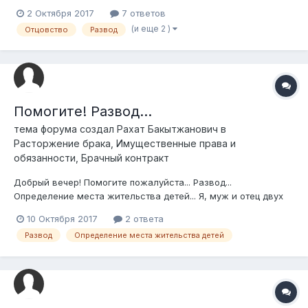
она родила второго ребёнка. Но добрые люди сказали мне,
2 Октября 2017
7 ответов
что дети не мои. Я сделал ДНК экспертизу в частном порядке
(и еще 2 )
Отцовство
Развод
в Центре Гос Экспертизы в Самаре, и до последнего
надеялся что я от...
Помогите! Развод...
тема форума создал
Рахат Бакытжанович
в
Расторжение брака, Имущественные права и
обязанности, Брачный контракт
Добрый вечер! Помогите пожалуйста... Развод...
Определение места жительства детей... Я, муж и отец двух
детей (двое дочек: старшей 4 года, младшей 1.5 года), мне
10 Октября 2017
2 ответа
27 полных лет. Женился 2013 году. С тех пор живём с моими
Развод
Определение места жительства детей
родителями (частный дом в городе Талгар, 140 м² 12 соток
со всеми условиями...