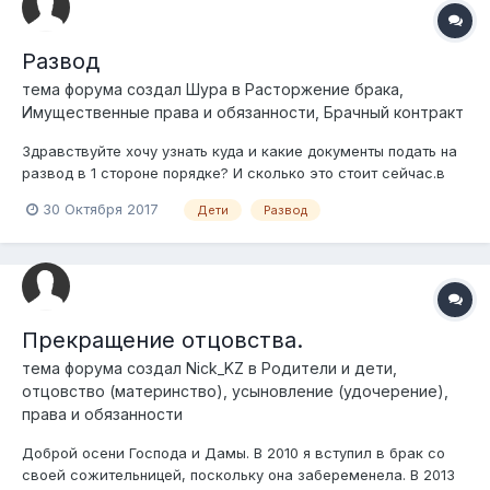
Развод
тема форума создал
Шура
в
Расторжение брака,
Имущественные права и обязанности, Брачный контракт
Здравствуйте хочу узнать куда и какие документы подать на
развод в 1 стороне порядке? И сколько это стоит сейчас.в
браке 2года,имеется двое маленьких детей,хочу подать на
30 Октября 2017
Дети
Развод
развод и на алименты.из общего имущества только бытовое
имущество.Инициатор супруга,развод в связи с
алкоголизмом мужа.
Прекращение отцовства.
тема форума создал
Nick_KZ
в
Родители и дети,
отцовство (материнство), усыновление (удочерение),
права и обязанности
Доброй осени Господа и Дамы. В 2010 я вступил в брак со
своей сожительницей, поскольку она забеременела. В 2013