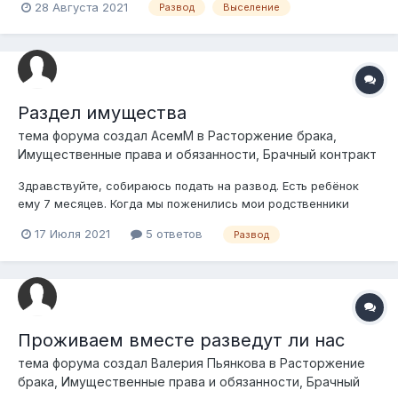
28 Августа 2021
Развод
Выселение
прописаны, я подал исковое заявление на развод и исковое
заявление на выселение (т.к сама она уезжать не
собирается и говори...
Раздел имущества
тема форума создал
АсемМ
в
Расторжение брака,
Имущественные права и обязанности, Брачный контракт
Здравствуйте, собираюсь подать на развод. Есть ребёнок
ему 7 месяцев. Когда мы поженились мои родственники
подарили мне 1 млн тенге. После рождения ребёнка я
17 Июля 2021
5 ответов
Развод
получила ещё 1 млн тенге от государства. Получаю пособие
по уходу за ребёнком 86 тысяч тенге. Хочу подать на
алименты так как пособие всего до...
Проживаем вместе разведут ли нас
тема форума создал
Валерия Пьянкова
в
Расторжение
брака, Имущественные права и обязанности, Брачный