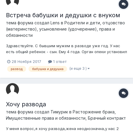
Встреча бабушки и дедушки с внуком
тема форума создал
Lens
в
Родители и дети, отцовство
(материнство), усыновление (удочерение), права и
обязанности
Здравствуйте. С бывшим мужем в разводе уже год. У нас
есть общий ребенок - сын. Ему 4 года. Орган опеки установил
нам график общения. Ребенок проживает со мной. Я
28 Ноября 2017
1 ответ
работаю, у меня есть квартира. И я нормально обеспечиваю
(и еще 3 )
развод
бабушка и дедушка
ребенка. Отец оплачивает алименты, которые я собираю для
сына. График такой: одн...
Хочу развода
тема форума создал
Тимурик
в
Расторжение брака,
Имущественные права и обязанности, Брачный контракт
У меня вопрос,я хочу развода,жена неоднозначна,у нас 2