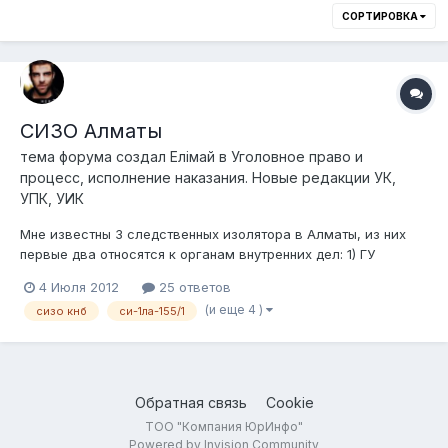
СОРТИРОВКА
СИЗО Алматы
тема форума создал
Елiмай
в
Уголовное право и
процесс, исполнение наказания. Новые редакции УК,
УПК, УИК
Мне известны 3 следственных изолятора в Алматы, из них
первые два относятся к органам внутренних дел: 1) ГУ
"ЛА-155/1" (СИ-1). Адрес: пр. Сейфуллина, д. 473. Расположен
4 Июля 2012
25 ответов
по западную сторону Сейфуллина, во дворах, между ул.
(и еще 4 )
сизо кнб
си-1ла-155/1
Маметовой и пр. Райымбека (ну или между рестораном
Esperanza и профлицеем...
Обратная связь
Cookie
ТОО "Компания ЮрИнфо"
Powered by Invision Community