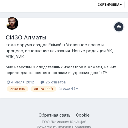
СОРТИРОВКА
СИЗО Алматы
тема форума создал
Елiмай
в
Уголовное право и
процесс, исполнение наказания. Новые редакции УК,
УПК, УИК
Мне известны 3 следственных изолятора в Алматы, из них
первые два относятся к органам внутренних дел: 1) ГУ
"ЛА-155/1" (СИ-1). Адрес: пр. Сейфуллина, д. 473. Расположен
4 Июля 2012
25 ответов
по западную сторону Сейфуллина, во дворах, между ул.
(и еще 4 )
сизо кнб
си-1ла-155/1
Маметовой и пр. Райымбека (ну или между рестораном
Esperanza и профлицеем...
Обратная связь
Cookie
ТОО "Компания ЮрИнфо"
Powered by Invision Community