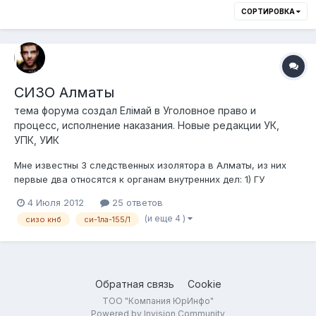
СОРТИРОВКА
СИЗО Алматы
тема форума создал
Елiмай
в
Уголовное право и
процесс, исполнение наказания. Новые редакции УК,
УПК, УИК
Мне известны 3 следственных изолятора в Алматы, из них
первые два относятся к органам внутренних дел: 1) ГУ
"ЛА-155/1" (СИ-1). Адрес: пр. Сейфуллина, д. 473. Расположен
4 Июля 2012
25 ответов
по западную сторону Сейфуллина, во дворах, между ул.
(и еще 4 )
сизо кнб
си-1ла-155/1
Маметовой и пр. Райымбека (ну или между рестораном
Esperanza и профлицеем...
Обратная связь
Cookie
ТОО "Компания ЮрИнфо"
Powered by Invision Community