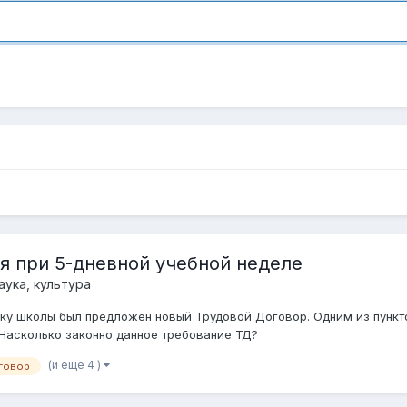
я при 5-дневной учебной неделе
аука, культура
ку школы был предложен новый Трудовой Договор. Одним из пункто
 Насколько законно данное требование ТД?
(и еще 4 )
говор