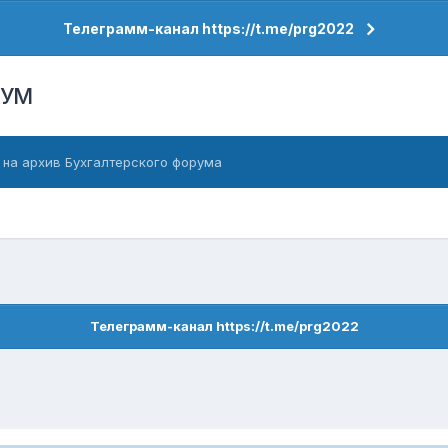
Телеграмм-канал https://t.me/prg2022
РУМ
 на архив Бухгалтерского форума
Телеграмм-канал https://t.me/prg2022