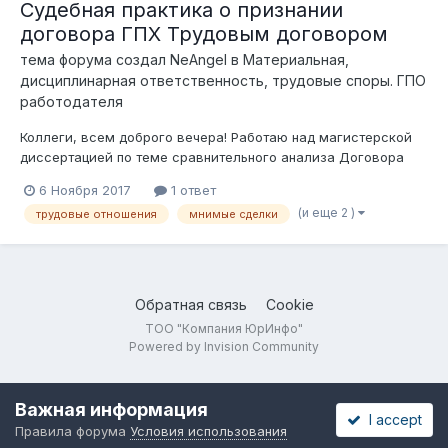
Судебная практика о признании
договора ГПХ Трудовым договором
тема форума создал
NeAngel
в
Материальная,
дисциплинарная ответственность, трудовые споры. ГПО
работодателя
Коллеги, всем доброго вечера! Работаю над магистерской
диссертацией по теме сравнительного анализа Договора
ГПХ и трудового договора . Прошу Вашей помощи по
6 Ноября 2017
1 ответ
предоставлению любой информации, касательно судебной
(и еще 2 )
трудовые отношения
мнимые сделки
практики разрешения споров о признании договора ГПХ
трудовым договором, о призн...
Обратная связь
Cookie
ТОО "Компания ЮрИнфо"
Powered by Invision Community
Важная информация
I accept
Правила форума
Условия использования