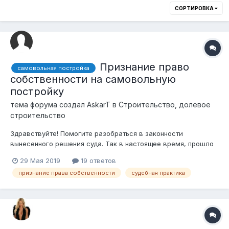
СОРТИРОВКА
Признание право
самовольная постройка
собственности на самовольную
постройку
тема форума создал
AskarT
в
Строительство, долевое
строительство
Здравствуйте! Помогите разобраться в законности
вынесенного решения суда. Так в настоящее время, прошло
разбирательство в суде первой инстанции по исковому
29 Мая 2019
19 ответов
заявлению о признании право собственности на
признание права собственности
судебная практика
самовольную постройку, суд вынес решение отказать в
удовлетворение исковых требований. С...