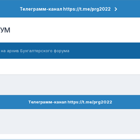
Телеграмм-канал https://t.me/prg2022
РУМ
 на архив Бухгалтерского форума
Телеграмм-канал https://t.me/prg2022