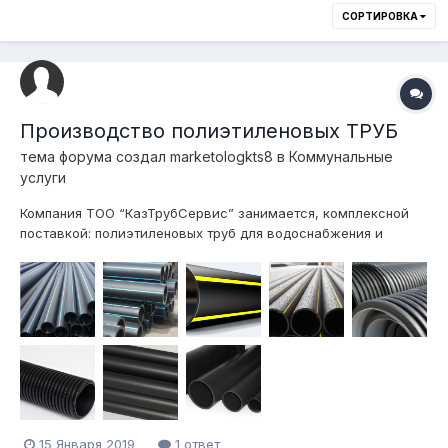
СОРТИРОВКА
Производство полиэтиленовых ТРУБ
тема форума создал
marketologkts8
в
Коммунальные
услуги
Компания ТОО “КазТрубСервис” занимается, комплексной
поставкой: полиэтиленовых труб для водоснабжения и
газоснабжения систем канализации и телекоммуникации,
сварных и литых фитингов, сварочного оборудования для
стыковой и электромуфтовой сварки, запорной арматуры.
Вся продукция имеется в наличие на...
15 Января 2019
1 ответ