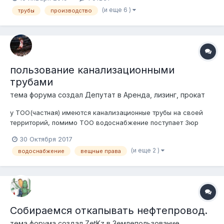
(и еще 6 )
трубы
производство
пользование канализационными
трубами
тема форума создал
Депутат
в
Аренда, лизинг, прокат
у ТОО(частная) имеются канализационные трубы на своей
территорий, помимо ТОО водоснабжение поступает 3юр
лицам. однако, ТОО несет самостоятельно расходы по
30 Октября 2017
ремонту итп. правильно понимаю, что возможно заключить
(и еще 2 )
водоснабжение
вещные права
договор аренды, или договор совместного
пользования(вещные права) или есть определен...
Собираемся откапывать нефтепровод.
тема форума создал
ZetKz
в
Землепользование