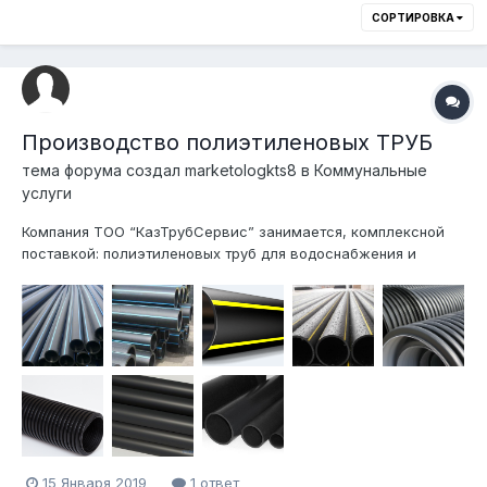
СОРТИРОВКА
Производство полиэтиленовых ТРУБ
тема форума создал
marketologkts8
в
Коммунальные
услуги
Компания ТОО “КазТрубСервис” занимается, комплексной
поставкой: полиэтиленовых труб для водоснабжения и
газоснабжения систем канализации и телекоммуникации,
сварных и литых фитингов, сварочного оборудования для
стыковой и электромуфтовой сварки, запорной арматуры.
Вся продукция имеется в наличие на...
15 Января 2019
1 ответ