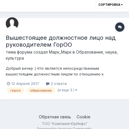
СОРТИРОВКА
Вышестоящее должностное лицо над
руководителем ГорОО
тема форума создал
Марк_Марк
в
Образование, наука,
культура
Добрый вечер :) Кто является непосредственным
вышестоящим должностным лицом по отношению к
руководителю городского отдела образования?
12 Апреля 2017
2 ответа
Руководитель Управления образования области? Спасибо :)
(и еще 3 )
гороо
образование
Обратная связь
Cookie
ТОО "Компания ЮрИнфо"
Powered by Invision Community