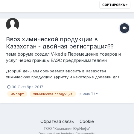
СОРТИРОВКА
Ввоз химической продукции в
Казахстан - двойная регистрация??
тема форума создал
V-ked
в
Перемещение товаров и
услуг через границы ЕАЭС предпринимателями
Добрый день Мы собираемся ввозить в Казахстан
химическую продукцию (фритту и некоторые добавки для
нефтяной промышленности). Насколько я знаю, на такую
30 Октября 2017
продукцию (включенную в Раздел II Единого Перечня) нужно
(и еще 1 )
импорт
химическая продукция
св-во о государственной регистрации. Процедура получения
СГР (как я понимаю это) проп...
Обратная связь
Cookie
ТОО "Компания ЮрИнфо"
Powered by Invision Community