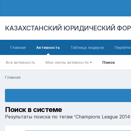
КАЗАХСТАНСКИЙ ЮРИДИЧЕСКИЙ ФО
Главная
Активность
Таблица лидеров
Перейти
Вся активность
Мои ленты активности
Поиск
Главная
Поиск в системе
Результаты поиска по тегам 'Champions League 2014-