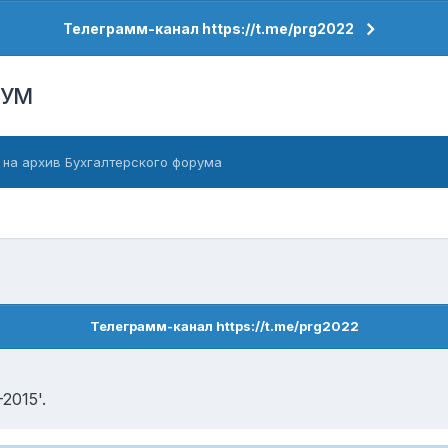
Телеграмм-канал https://t.me/prg2022
РУМ
 на архив Бухгалтерского форума
Телеграмм-канал https://t.me/prg2022
2015'.