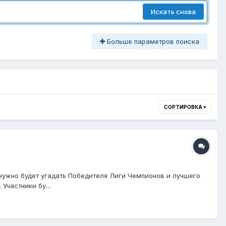
Искать снова
Больше параметров поиска
СОРТИРОВКА
 нужно будет угадать Победителя Лиги Чемпионов и лучшего
Участники бу...