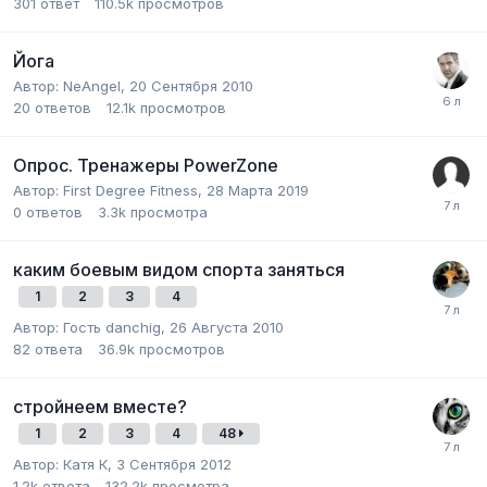
301
ответ
110.5k
просмотров
Йога
Автор:
NeAngel
,
20 Сентября 2010
20
ответов
12.1k
просмотров
Опрос. Тренажеры PowerZone
Автор:
First Degree Fitness
,
28 Марта 2019
0
ответов
3.3k
просмотра
каким боевым видом спорта заняться
1
2
3
4
Автор:
Гость danchig
,
26 Августа 2010
82
ответа
36.9k
просмотров
стройнеем вместе?
1
2
3
4
48
Автор:
Катя К
,
3 Сентября 2012
1.2k
ответа
132.2k
просмотра