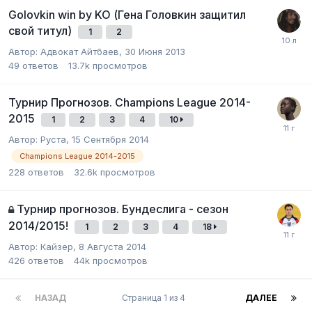
Golovkin win by KO (Гена Головкин защитил
свой титул)
1
2
Автор:
Адвокат Айтбаев
,
30 Июня 2013
49
ответов
13.7k
просмотров
Турнир Прогнозов. Champions League 2014-
2015
1
2
3
4
10
Автор:
Pуcтa
,
15 Сентября 2014
Champions League 2014-2015
228
ответов
32.6k
просмотров
Турнир прогнозов. Бундеслига - сезон
2014/2015!
1
2
3
4
18
Автор:
Кайзер
,
8 Августа 2014
426
ответов
44k
просмотров
НАЗАД
Страница 1 из 4
ДАЛЕЕ