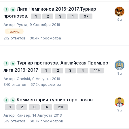
Лига Чемпионов 2016-2017.Турнир
прогнозов.
1
2
3
4
9
Автор:
Pуcта
,
9 Сентября 2016
турнир.
212
ответов
30.4k
просмотра
Турнир прогнозов. Английская Премьер-
лига 2016-2017
1
2
3
4
14
Автор:
Chelski
,
9 Августа 2016
340
ответов
67.2k
просмотра
Комментарии турнира прогнозов
1
2
3
4
21
Автор:
Кайзер
,
14 Августа 2013
519
ответов
60.7k
просмотров