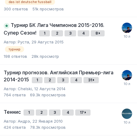
das ist deutsche fussball
300
ответов
51k
просмотров
Турнир БК Лига Чемпионов 2015-2016.
Супер Сезон!
1
2
3
4
8
Автор:
Pуcта
,
29 Августа 2015
турнир
198
ответов
28k
просмотр
Турнир прогнозов. Английская Премьер-лига
2014-2015
1
2
3
4
31
Автор:
Chelski
,
12 Августа 2014
764
ответа
69.3k
просмотров
Теннис
1
2
3
4
17
Автор:
Андрэ
,
22 Января 2010
424
ответа
78.3k
просмотров