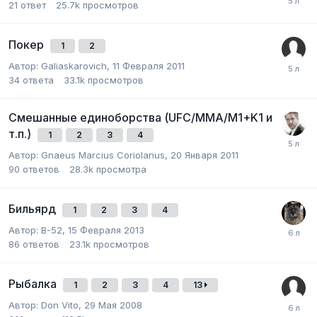
21
ответ
25.7k
просмотров
Покер
1
2
Автор:
Galiaskarovich
,
11 Февраля 2011
34
ответа
33.1k
просмотров
Смешанные единоборства (UFC/MMA/M1+K1 и
т.п.)
1
2
3
4
Автор:
Gnaeus Marcius Coriolanus
,
20 Января 2011
90
ответов
28.3k
просмотра
Бильярд
1
2
3
4
Автор:
B-52
,
15 Февраля 2013
86
ответов
23.1k
просмотров
Рыбалка
1
2
3
4
13
Автор:
Don Vito
,
29 Мая 2008