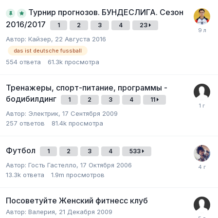
Турнир прогнозов. БУНДЕСЛИГА. Сезон
2016/2017
1
2
3
4
23
Автор:
Кайзер
,
22 Августа 2016
das ist deutsche fussball
554
ответа
61.3k
просмотра
Тренажеры, спорт-питание, программы -
бодибилдинг
1
2
3
4
11
Автор:
Электрик
,
17 Сентября 2009
257
ответов
81.4k
просмотра
Футбол
1
2
3
4
533
Автор:
Гость Гастелло
,
17 Октября 2006
13.3k
ответа
1.9m
просмотров
Посоветуйте Женский фитнесс клуб
Автор:
Валерия
,
21 Декабря 2009