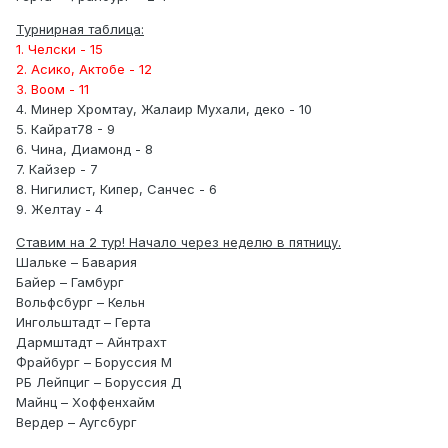
Турнирная таблица:
1. Челски - 15
2. Асико, Актобе - 12
3. Воом - 11
4. Минер Хромтау, Жалаир Мухали, деко - 10
5. Кайрат78 - 9
6. Чина, Диамонд - 8
7. Кайзер - 7
8. Нигилист, Кипер, Санчес - 6
9. Желтау - 4
Ставим на 2 тур! Начало через неделю в пятницу.
Шальке – Бавария
Байер – Гамбург
Вольфсбург – Кельн
Ингольштадт – Герта
Дармштадт – Айнтрахт
Фрайбург – Боруссия М
РБ Лейпциг – Боруссия Д
Майнц – Хоффенхайм
Вердер – Аугсбург