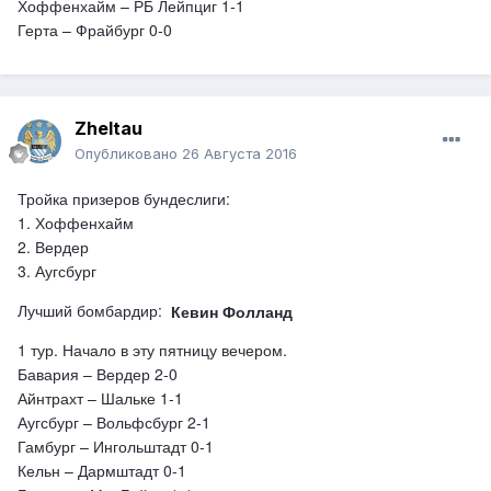
Хоффенхайм – РБ Лейпциг 1-1
Герта – Фрайбург 0-0
Zheltau
Опубликовано
26 Августа 2016
Тройка призеров бундеслиги:
1. Хоффенхайм
2. Вердер
3. Аугсбург
Лучший бомбардир:
К
евин
Фолланд
1 тур. Начало в эту пятницу вечером.
Бавария – Вердер 2-0
Айнтрахт – Шальке 1-1
Аугсбург – Вольфсбург 2-1
Гамбург – Ингольштадт 0-1
Кельн – Дармштадт 0-1