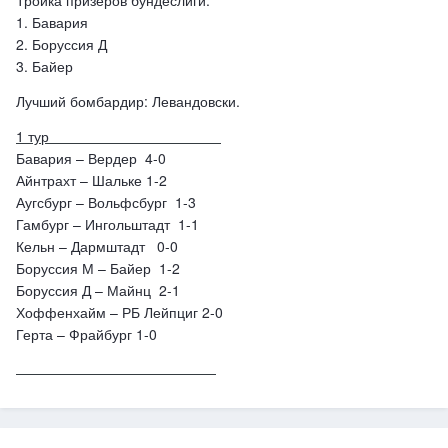
Тройка призеров бундеслиги:
1. Бавария
2. Боруссия Д
3. Байер
Лучший бомбардир: Левандовски.
1 тур
Бавария – Вердер 4-0
Айнтрахт – Шальке 1-2
Аугсбург – Вольфсбург 1-3
Гамбург – Ингольштадт 1-1
Кельн – Дармштадт 0-0
Боруссия М – Байер 1-2
Боруссия Д – Майнц 2-1
Хоффенхайм – РБ Лейпциг 2-0
Герта – Фрайбург 1-0