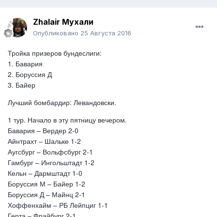
Хоффенхайм – РБ Лейпциг 0-1
Герта – Фрайбург 1-1
Zhalair Мухали
Опубликовано
25 Августа 2016
Тройка призеров бундеслиги:
1. Бавария
2. Боруссия Д
3. Байер
Лучший бомбардир: Левандовски.
1 тур. Начало в эту пятницу вечером.
Бавария – Вердер 2-0
Айнтрахт – Шальке 1-2
Аугсбург – Вольфсбург 2-1
Гамбург – Ингольштадт 1-2
Кельн – Дармштадт 1-0
Боруссия М – Байер 1-2
Боруссия Д – Майнц 2-1
Хоффенхайм – РБ Лейпциг 1-1
Герта – Фрайбург 2-1