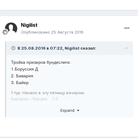
Nigilist
Опубликовано
25 Августа 2016
В 25.08.2016 в 07:22,
Nigilist
сказал:
Тройка призеров бундеслиги:
1.Боруссия Д
2. Бавария
3. Байер
1 тур. Начало в эту пятницу вечером.
Бавария – Вердер 1-0
Айнтрахт – Шальке 0-0
Expand
Аугсбург – Вольфсбург 0-1
Гамбург – Ингольштадт 2-0
Кельн – Дармштадт 2-1
Боруссия М – Байер 2-2
Боруссия Д – Майнц 2-1