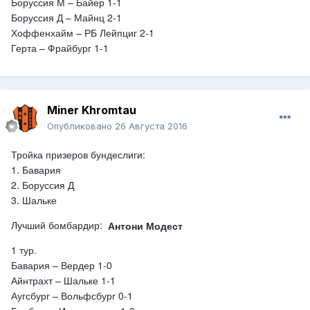
Боруссия М – Байер 1-1
Боруссия Д – Майнц 2-1
Хоффенхайм – РБ Лейпциг 2-1
Герта – Фрайбург 1-1
Miner Khromtau
Опубликовано
26 Августа 2016
Тройка призеров бундеслиги:
1. Бавария
2. Боруссия Д
3. Шальке
Лучший бомбардир:
А
нтони
Модест
1 тур.
Бавария – Вердер 1-0
Айнтрахт – Шальке 1-1
Аугсбург – Вольфсбург 0-1