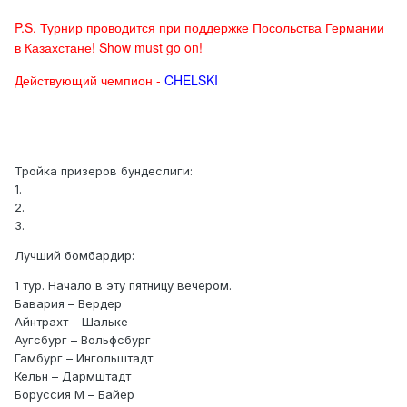
P.S. Турнир проводится при поддержке Посольства Германии
в Казахстане! Show must go on!
Действующий чемпион -
CHELSKI
Тройка призеров бундеслиги:
1.
2.
3.
Лучший бомбардир:
1 тур. Начало в эту пятницу вечером.
Бавария – Вердер
Айнтрахт – Шальке
Аугсбург – Вольфсбург
Гамбург – Ингольштадт
Кельн – Дармштадт
Боруссия М – Байер