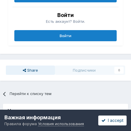
Войти
Есть аккаунт? Войти.
Войти
Share
Подписчики
0
Перейти к списку тем
Недавно просматривали
0 пользователей
Важная информация
I accept
Правила форума
Условия использования
Ни один зарегистрированный пользователь не просматривает
эту страницу.