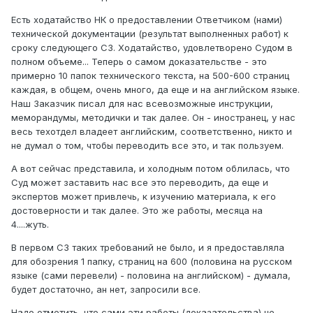
Есть ходатайство НК о предоставлении Ответчиком (нами)
технической документации (результат выполненных работ) к
сроку следующего СЗ. Ходатайство, удовлетворено Судом в
полном объеме... Теперь о самом доказательстве - это
примерно 10 папок технического текста, на 500-600 страниц
каждая, в общем, очень много, да еще и на английском языке.
Наш Заказчик писал для нас всевозможные инструкции,
меморандумы, методички и так далее. Он - иностранец, у нас
весь техотдел владеет английским, соответственно, никто и
не думал о том, чтобы переводить все это, и так пользуем.
А вот сейчас представила, и холодным потом облилась, что
Суд может заставить нас все это переводить, да еще и
экспертов может привлечь, к изучению материала, к его
достоверности и так далее. Это же работы, месяца на
4....жуть.
В первом СЗ таких требований не было, и я предоставляла
для обозрения 1 папку, страниц на 600 (половина на русском
языке (сами перевели) - половина на английском) - думала,
будет достаточно, ан нет, запросили все.
Надо отметить, что сами эти работы (доказательства) не