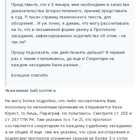
Представьте, что к 5 января, мне необходимо в качестве
доказательства (второстепенного, причем) представить
в суд, 11 тысяч страниц технического текста, для
обозрения… И уж точно, я думаю, что могу рассчитывать
на то, что в письменной форме увижу в Протоколе
заседания, зафиксированное ходатайство об этом – не
так ли?
Прошу подсказать, как действовать дальше? В первый
раз с таким сталкиваюсь, да еще и Секретари на
каждом заседании были разные…
Большое спасибо.
Уважаемая (ый) коллега.
Не могу более подробно, что-либо посоветовать Вам,
поскольку по непонятным причинам не открывается база
Юрист, то бишь, Параграф. Но попытаюсь. Смотрите ст. 255 и
ст. 257 ГПК РК. Там указано (ч.ч. 1 и 2), что протокол
составляется секретарем по каждому судебному заседанию .
а не общий. И еще. там же указано, что срок изготовления и
подписани протокола ограничен сроком не более 3-х суток