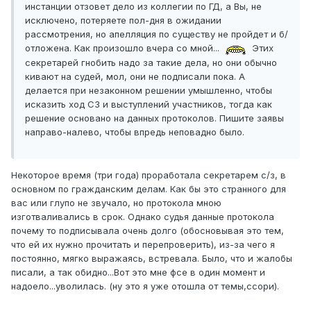
инстанции отзовет дело из коллегии по ГД, а Вы, не
исключено, потеряете пол-дня в ожидании
рассмотрения, но апелляция по существу не пройдет и б/
отложена. Как произошло вчера со мной...
Этих
секретарей гнобить надо за такие дела, но они обычно
кивают на судей, мол, они не подписали пока. А
делается при незаконном решении умышленно, чтобы
исказить ход СЗ и выступлений участников, тогда как
решение основано на данных протоколов. Пишите заявы
направо-налево, чтобы впредь неповадно было.
Некоторое время (три года) проработала секретарем с/з, в
основном по гражданским делам. Как бы это странного для
вас или глупо не звучало, но протокола мною
изготваливались в срок. Однако судья данные протокола
почему то подписывала очень долго (обосновывая это тем,
что ей их нужно прочитать и перепроверить), из-за чего я
постоянно, мягко выражаясь, встревала. Было, что и жалобы
писали, а так обидно...Вот это мне фсе в один момент и
надоело...уволилась. (ну это я уже отошла от темы,ссори).