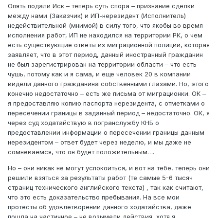
Опять подали Иск – теперь суть спора – признание сделки
между нами (Заказчик) и ИП-нерезидент (Исполнитель)
недействительной (мнимой) в силу того, что якобы во время
исполнения работ, ИП не находился на территории РК, о чем
есть существующие ответы из миграционной полиции, которая
заявляет, что в этот период, данный иностранный гражданин
не был зарегистрирован на территории области – что есть
чушь, потому как и я сама, и еще человек 20 в компании
видели данного гражданина собственными глазами. Но, этого
конечно недостаточно – есть же письма от миграционки. ОК –
я предоставляю копию паспорта нерезидента, с отметками о
пересечении границы в заданный период – недостаточно. ОК, я
через суд ходатайствую в погранслужбу КНБ о
предоставлении информации о пересечении границы данным
нерезидентом – ответ будет через неделю, и мы даже не
сомневаемся, что он будет положительным….
Но – они никак не могут успокоиться, и вот на тебе, теперь они
решили взяться за результаты работ (те самые 5-6 тысяч
страниц технического английского текста) , так как считают,
что это есть доказательство пребывания. На все мои
протесты об удовлетворении данного ходатайства, даже
пошла на частичное – не возымели действия, хотя я