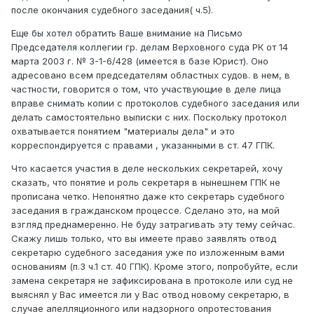
после окончания судебного заседания( ч.5).
Еще бы хотел обратить Ваше внимание на Письмо
Председателя коллегии гр. делам Верховного суда РК от 14
марта 2003 г. № 3-1-6/428 (имеется в базе Юрист). Оно
адресовано всем председателям областных судов. в нем, в
частности, говорится о том, что участвующие в деле лица
вправе снимать копии с протоколов судебного заседания или
делать самостоятельно выписки с них. Поскольку протокол
охватывается понятием "материалы дела" и это
корреспондируется с правами , указанными в ст. 47 ГПК.
Что касается участия в деле нескольких секретарей, хочу
сказать, что понятие и роль секретаря в нынешнем ГПК не
прописана четко. Непонятно даже кто секретарь судебного
заседания в гражданском процессе. Сделано это, на мой
взгляд преднамеренно. Не буду затрагивать эту тему сейчас.
Скажу лишь только, что вы имеете право заявлять отвод
секретарю судебного заседания уже по изложенным вами
основаниям (п.3 ч.1 ст. 40 ГПК). Кроме этого, попробуйте, если
замена секретаря не зафиксирована в протоколе или суд не
выяснял у Вас имеется ли у Вас отвод новому секретарю, в
случае апелляционного или надзорного опротестования