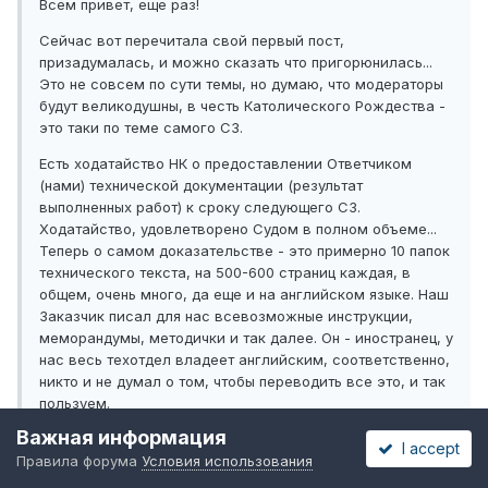
Всем привет, еще раз!
Сейчас вот перечитала свой первый пост,
призадумалась, и можно сказать что пригорюнилась...
Это не совсем по сути темы, но думаю, что модераторы
будут великодушны, в честь Католического Рождества -
это таки по теме самого СЗ.
Есть ходатайство НК о предоставлении Ответчиком
(нами) технической документации (результат
выполненных работ) к сроку следующего СЗ.
Ходатайство, удовлетворено Судом в полном объеме...
Теперь о самом доказательстве - это примерно 10 папок
технического текста, на 500-600 страниц каждая, в
общем, очень много, да еще и на английском языке. Наш
Заказчик писал для нас всевозможные инструкции,
меморандумы, методички и так далее. Он - иностранец, у
нас весь техотдел владеет английским, соответственно,
никто и не думал о том, чтобы переводить все это, и так
пользуем.
Важная информация
А вот сейчас представила, и холодным потом облилась,
I accept
Правила форума
Условия использования
что Суд может заставить нас все это переводить, да
еще и экспертов может привлечь, к изучению