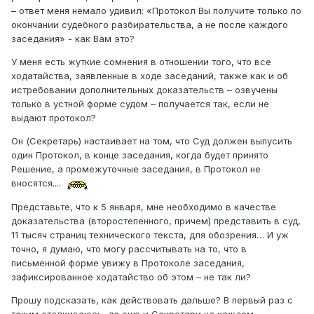
– ответ меня немало удивил: «Протокол Вы получите только по
окончании судебного разбирательства, а не после каждого
заседания» - как Вам это?
У меня есть жуткие сомнения в отношении того, что все
ходатайства, заявленные в ходе заседаний, также как и об
истребовании дополнительных доказательств – озвучены
только в устной форме судом – получается так, если не
выдают протокол?
Он (Секретарь) настаивает на том, что Суд должен выпусить
один Протокол, в конце заседания, когда будет принято
Решение, а промежуточные заседания, в Протокол не
вносятся....
Представьте, что к 5 января, мне необходимо в качестве
доказательства (второстепенного, причем) представить в суд,
11 тысяч страниц технического текста, для обозрения… И уж
точно, я думаю, что могу рассчитывать на то, что в
письменной форме увижу в Протоколе заседания,
зафиксированное ходатайство об этом – не так ли?
Прошу подсказать, как действовать дальше? В первый раз с
таким сталкиваюсь, да еще и Секретари на каждом