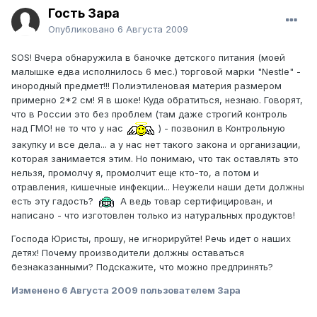
Гость Зара
Опубликовано
6 Августа 2009
SOS! Вчера обнаружила в баночке детского питания (моей
малышке едва исполнилось 6 мес.) торговой марки "Nestle" -
инородный предмет!!! Полиэтиленовая материя размером
примерно 2*2 см! Я в шоке! Куда обратиться, незнаю. Говорят,
что в России это без проблем (там даже строгий контроль
над ГМО! не то что у нас
) - позвонил в Контрольную
закупку и все дела... а у нас нет такого закона и организации,
которая занимается этим. Но понимаю, что так оставлять это
нельзя, промолчу я, промолчит еще кто-то, а потом и
отравления, кишечные инфекции... Неужели наши дети должны
есть эту гадость?
А ведь товар сертифицирован, и
написано - что изготовлен только из натуральных продуктов!
Господа Юристы, прошу, не игнорируйте! Речь идет о наших
детях! Почему производители должны оставаться
безнаказанными? Подскажите, что можно предпринять?
Изменено
6 Августа 2009
пользователем Зара