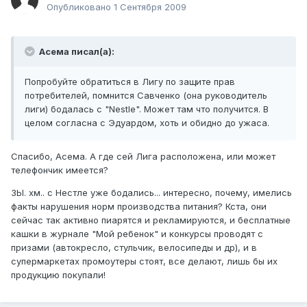
Опубликовано
1 Сентября 2009
Асема писал(а):
Попробуйте обратиться в Лигу по защите прав
потребителей, помнится Савченко (она руководитель
лиги) бодалась с "Nestle". Может там что получится. В
целом согласна с Эдуардом, хоть и обидно до ужаса.
Спасибо, Асема. А где сей Лига расположена, или может
телефончик имеется?
ЗЫ. хм.. с Нестле уже бодались... интересно, почему, имелись
факты нарушения норм производства питания? Кста, они
сейчас так активно пиарятся и рекламируются, и бесплатные
кашки в журнале "Мой ребенок" и конкурсы проводят с
призами (автокресло, стульчик, велосипеды и др), и в
супермаркетах промоутеры стоят, все делают, лишь бы их
продукцию покупали!