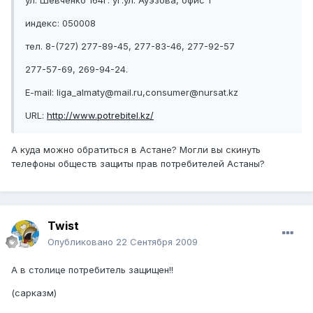
ул. Шевченко 164г. уг.ул. Ауэзова, офис 1
индекс: 050008
тел. 8-(727) 277-89-45, 277-83-46, 277-92-57
277-57-69, 269-94-24.
E-mail: liga_almaty@mail.ru,consumer@nursat.kz
URL:
http://www.potrebitel.kz/
А куда можно обратиться в Астане? Могли вы скинуть
телефоны обществ защиты прав потребителей Астаны?
Twist
Опубликовано
22 Сентября 2009
А в столице потребитель защищен!!
(сарказм)