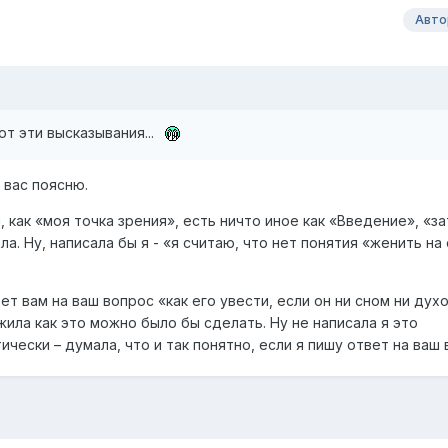
Авто
т эти высказывания...
 вас поясню.
 как «моя точка зрения», есть ничто иное как «Введение», «з
а. Ну, написала бы я - «я считаю, что нет понятия «женить на
т вам на ваш вопрос «как его увести, если он ни сном ни духо
ила как это можно было бы сделать. Ну не написала я это
чески – думала, что и так понятно, если я пишу ответ на ваш 