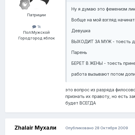
Ну я думаю это феменизм ли
Патриции
Вобще на мой взгляд начинат
1k
Девушка
Пол:
Мужской
Город:
город яблок
ВЫХОДИТ ЗА МУЖ - тоесть д
Парень
БЕРЕТ В ЖЕНЫ - тоесть прин
работа вызывают потом доп
это вопрос из разряда филосов
признать их правоту, но есть з
будет ВСЕГДА
Zhalair Мухали
Опубликовано
28 Октября 2009