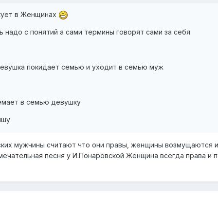
кует в Женщинах
ь надо с понятий а сами термины говорят сами за себя
евушка покидает семью и уходит в семью муж
емает в семью девушку
ишу
ских мужчины считают что они правы, женщины возмущаются 
амечательная песня у И.Понаровской Женщина всегда права и п