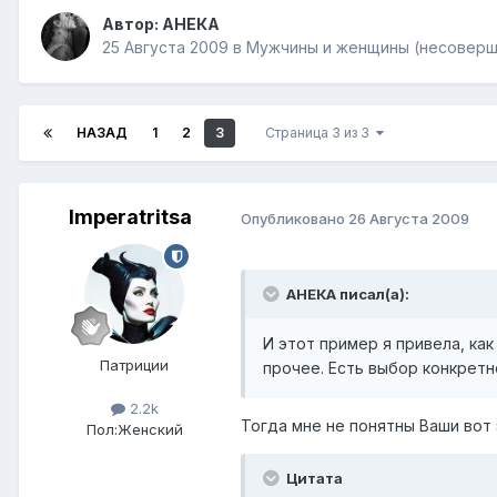
Автор:
АНЕКА
25 Августа 2009
в
Мужчины и женщины (несоверш
НАЗАД
1
2
3
Страница 3 из 3
Imperatritsa
Опубликовано
26 Августа 2009
АНЕКА писал(а):
И этот пример я привела, как
Патриции
прочее. Есть выбор конкретн
2.2k
Тогда мне не понятны Ваши вот 
Пол:
Женский
Цитата