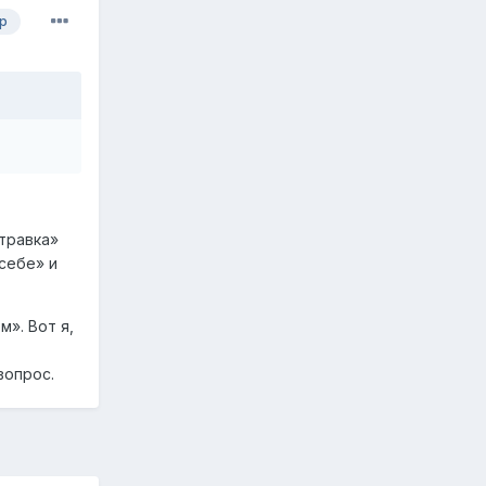
р
атравка»
 себе» и
м». Вот я,
вопрос.