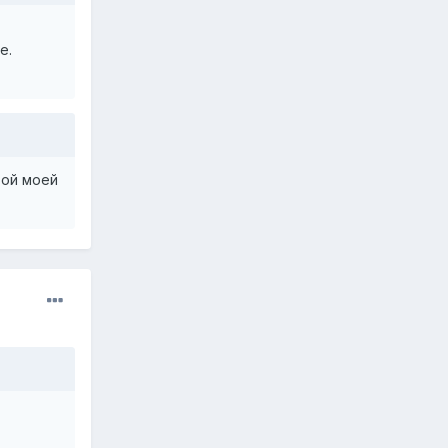
е.
той моей