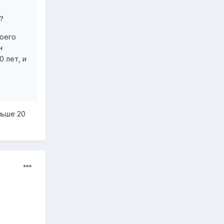
?
моего
н
0 лет, и
льше 20