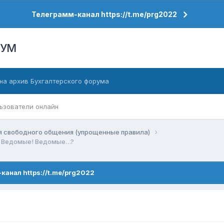
Телеграмм-канал https://t.me/prg2022
РУМ
на архив Бухгалтерского форума
ьзователи онлайн
я свободного общения (упрощенные правила)
Ведомые! Ведомые…?
канал https://t.me/prg2022