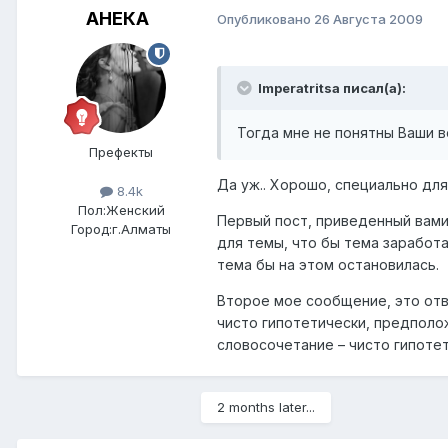
АНЕКА
Опубликовано
26 Августа 2009
Imperatritsa писал(а):
Тогда мне не понятны Ваши во
Префекты
Да уж.. Хорошо, специально для
8.4k
Пол:
Женский
Первый пост, приведенный вами,
Город:
г.Алматы
для темы, что бы тема заработал
тема бы на этом остановилась.
Второе мое сообщение, это отве
чисто гипотетически, предполож
словосочетание – чисто гипотети
2 months later...