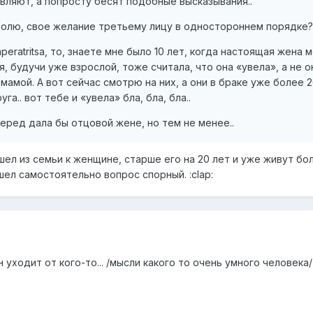
ивляют, а попросту бесят подобные высказывания..
волю, свое желание третьему лицу в одностороннем порядке?
peratritsa, то, знаете мне было 10 лет, когда настоящая жена 
 я, будучи уже взрослой, тоже считала, что она «увела», а не о
амой. А вот сейчас смотрю на них, а они в браке уже более 2
а.. вот тебе и «увела» бла, бла, бла..
перед дала бы отцовой жене, но тем не менее..
ел из семьи к женщине, старше его на 20 лет и уже живут бо
шел самостоятельно вопрос спорный. :clap:
 уходит от кого-то... /мысли какого то очень умного человека/