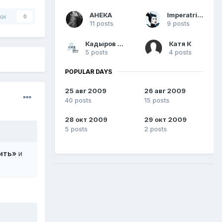
АНЕКА
Imperatritsa
ки
0
11 posts
9 posts
Кадыров Ренат
Катя К
5 posts
4 posts
POPULAR DAYS
25 авг 2009
26 авг 2009
40 posts
15 posts
28 окт 2009
29 окт 2009
5 posts
2 posts
нить»
и