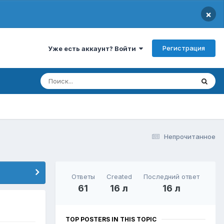
×
Регистрация
Уже есть аккаунт? Войти
Непрочитанное
Ответы
Created
Последний ответ
61
16 л
16 л
TOP POSTERS IN THIS TOPIC