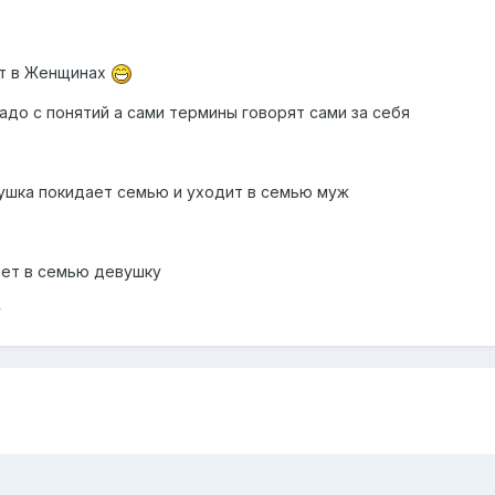
ет в Женщинах
адо с понятий а сами термины говорят сами за себя
шка покидает семью и уходит в семью муж
ает в семью девушку
у