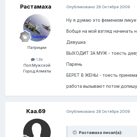
Растамаха
Опубликовано
28 Октября 2009
Ну я думаю это феменизм лику
Вобще на мой взгляд начинать н
Девушка
Патриции
ВЫХОДИТ ЗА МУЖ - тоесть деву
1.8k
Парень
Пол:
Мужской
Город:
Алматы
БЕРЕТ В ЖЕНЫ - тоесть принем
работа вызывают потом допиш
Каа.69
Опубликовано
28 Октября 2009
Растамаха писал(а):