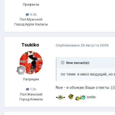
Префекты
6.9k
Пол:
Мужской
Город:
Apple Каласы
Tsukiko
Опубликовано
26 Августа 2009
Noe писал(а):
по теме: я имхо ведущий, но 
Патриции
Noe - я обожаю Ваши ответы :))
1.2k
Пол:
Женский
:smile:
Город:
Алматы