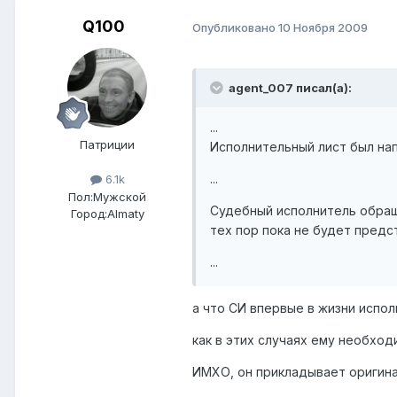
Q100
Опубликовано
10 Ноября 2009
agent_007 писал(а):
...
Патриции
Исполнительный лист был на
...
6.1k
Пол:
Мужской
Судебный исполнитель обраща
Город:
Almaty
тех пор пока не будет предс
...
а что СИ впервые в жизни испо
как в этих случаях ему необход
ИМХО, он прикладывает оригинал