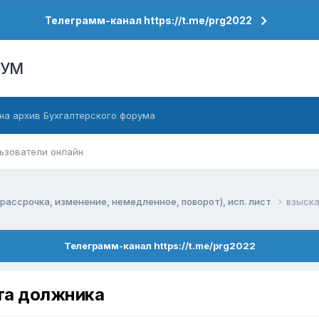
Телеграмм-канал https://t.me/prg2022
РУМ
на архив Бухгалтерского форума
ьзователи онлайн
рассрочка, изменение, немедленное, поворот), исп. лист
взыска
Телеграмм-канал https://t.me/prg2022
ета должника