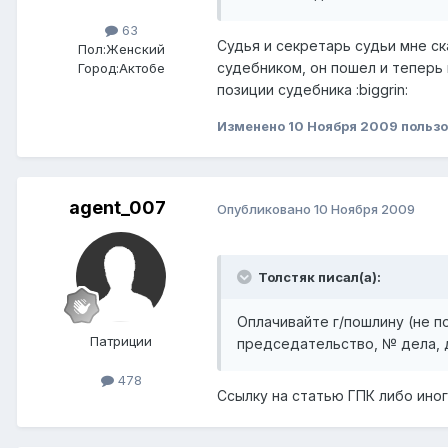
63
Судья и секретарь судьи мне ск
Пол:
Женский
судебником, он пошел и теперь 
Город:
Актобе
позиции судебника :biggrin:
Изменено
10 Ноября 2009
пользо
agent_007
Опубликовано
10 Ноября 2009
Толстяк писал(а):
Оплачивайте г/пошлину (не п
Патриции
председательство, № дела, д
478
Ссылку на статью ГПК либо ино