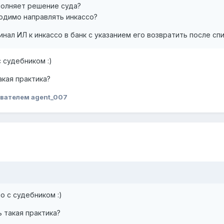
полняет решение суда?
ходимо направлять инкассо?
нал ИЛ к инкассо в банк с указанием его возвратить после спи
 судебником :)
акая практика?
вателем agent_007
о с судебником :)
ь такая практика?