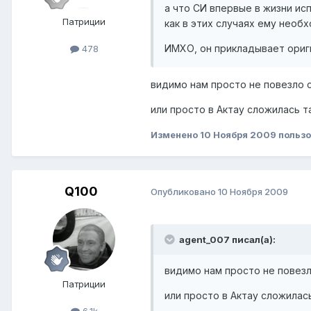
а что СИ впервые в жизни ис
Патриции
как в этих случаях ему необ
ИМХО, он прикладывает ориги
478
видимо нам просто не повезло с
или просто в Актау сложилась т
Изменено
10 Ноября 2009
пользо
Q100
Опубликовано
10 Ноября 2009
agent_007 писал(а):
видимо нам просто не повезл
Патриции
или просто в Актау сложилас
6.1k