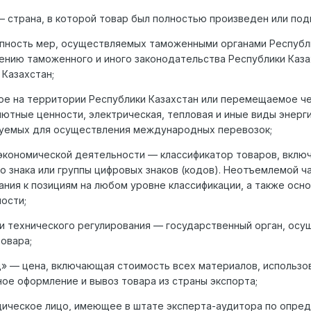
 страна, в которой товар был полностью произведен или по
ность мер, осуществляемых таможенными органами Республик
ению таможенного и иного законодательства Республики Каза
Казахстан;
е на территории Республики Казахстан или перемещаемое че
лютные ценности, электрическая, тепловая и иные виды энерг
зуемых для осуществления международных перевозок;
кономической деятельности — классификатор товаров, включа
о знака или группы цифровых знаков (кодов). Неотъемлемой
ния к позициям на любом уровне классификации, а также ос
ости;
и технического регулирования — государственный орган, ос
овара;
д» — цена, включающая стоимость всех материалов, использо
ное оформление и вывоз товара из страны экспорта;
дическое лицо, имеющее в штате эксперта-аудитора по опре