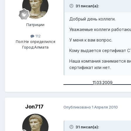
31 писал(а):
Добрый день коллеги.
Патриции
Уважаемые коллеги работающ
112
У меня к вам вопрос.
Пол:
Не определился
Город:
Алмата
Кому выдается сертификат СТ-
Наша компания занимается в
сертификат или нет.
_________________11.03.2009___________
Jon717
Опубликовано
1 Апреля 2010
31 писал(а):