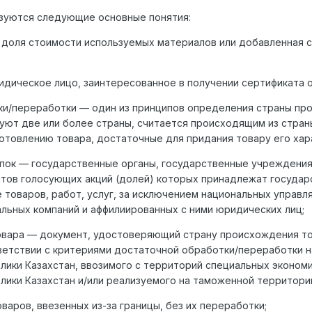
ьзуются следующие основные понятия:
 доля стоимости используемых материалов или добавленная 
идическое лицо, заинтересованное в получении сертификата 
и/переработки — один из принципов определения страны про
вуют две или более страны, считается происходящим из стра
отовлению товара, достаточные для придания товару его хар
упок — государственные органы, государственные учреждения
нтов голосующих акций (долей) которых принадлежат государ
оваров, работ, услуг, за исключением национальных управл
льных компаний и аффилиированных с ними юридических лиц;
овара — документ, удостоверяющий страну происхождения то
етствии с критериями достаточной обработки/переработки на
ики Казахстан, ввозимого с территорий специальных экономи
ики Казахстан и/или реализуемого на таможенной территории
варов, ввезенных из-за границы, без их переработки;