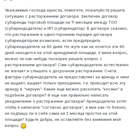
Уважаемые господа юристы, помогите, пожалуйста решить
ситуацию с расторжением договора. Заключен договор
субаренды торговой площади на 11 месяцев между ТОО
(субарендодатель) и ИП (субарендатор). В договоре сказано,
что расторжение в одностороннем порядке договора
субарендатором возможно, если предупредить
субарендодателя за 60 дней. Но жуть как не хочется эти 60
дней находится на этой арендуемой площади. У меня вопрос,
можно ли как-нибудь поскорее решить вопрос с
расторжением договора? Сам субарендодатель естественно
не желает и слышать о досрочном расторжении. Счета
фактуры субарендодатель не предоставляет за аренду и чеки
не выдает, выдает только приходники, т.е. проводит всю эту
аренду в "черную". Какие еще можно раскопать "косяки" в
подобном договоре? И еще как правильно написать
уведомление о расторжении договора? Арендодатели хотят
чтобы я написала "согласно договора", а мне как-то боязно,
не подпишу ли я себя сама на 2 месяца простоя на этой
площади? Будьте добры, не оставляйте без внимания мой
вопрос
.