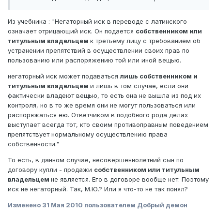
Из учебника : "Негаторный иск в переводе с латинского
означает отрицающий иск. Он подается
собственником или
титульным владельцем
к третьему лицу с требованием об
устранении препятствий в осуществлении своих прав по
пользованию или распоряжению той или иной вещью.
негаторный иск может подаваться
лишь собственником и
титульным владельцем
и лишь в том случае, если они
фактически владеют вещью, то есть она не вышла из под их
контроля, но в то же время они не могут пользоваться или
распоряжаться ею. Ответчиком в подобного рода делах
выступает всегда тот, кто своим противоправным поведением
препятствует нормальному осуществлению права
собственности."
То есть, в данном случае, несовершеннолетний сын по
договору купли - продажи
собственником или титульным
владельцем
не является. Его в договоре вообще нет. Поэтому
иск не негаторный. Так, М.Ю.? Или я что-то не так понял?
Изменено
31 Мая 2010
пользователем Добрый демон