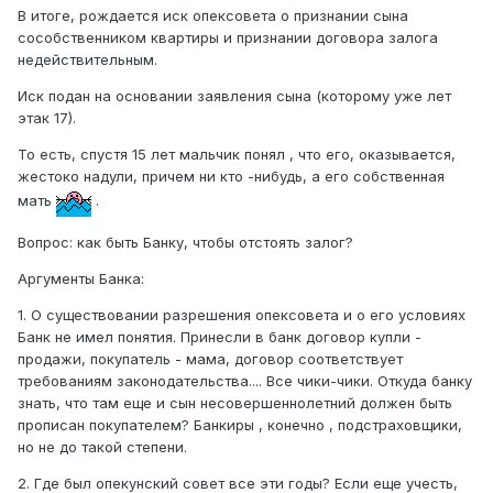
В итоге, рождается иск опексовета о признании сына
сособственником квартиры и признании договора залога
недействительным.
Иск подан на основании заявления сына (которому уже лет
этак 17).
То есть, спустя 15 лет мальчик понял , что его, оказывается,
жестоко надули, причем ни кто -нибудь, а его собственная
мать
.
Вопрос: как быть Банку, чтобы отстоять залог?
Аргументы Банка:
1. О существовании разрешения опексовета и о его условиях
Банк не имел понятия. Принесли в банк договор купли -
продажи, покупатель - мама, договор соответствует
требованиям законодательства.... Все чики-чики. Откуда банку
знать, что там еще и сын несовершеннолетний должен быть
прописан покупателем? Банкиры , конечно , подстраховщики,
но не до такой степени.
2. Где был опекунский совет все эти годы? Если еще учесть,