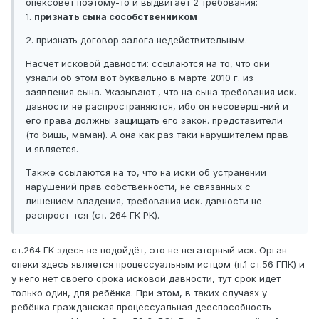
опексовет поэтому-то и выдвигает 2 требования:
1.
признать сына сособственником
2. признать договор залога недействительным.
Насчет исковой давности: ссылаются на то, что они
узнали об этом вот буквально в марте 2010 г. из
заявления сына. Указывают , что на сына требования иск.
давности не распространяются, ибо он несоверш-ний и
его права должны защищать его закон. представители
(то бишь, маман). А она как раз таки нарушителем прав
и является.
Также ссылаются на то, что на иски об устранении
нарушений прав собственности, не связанных с
лишением владения, требования иск. давности не
распрост-тся (ст. 264 ГК РК).
ст.264 ГК здесь не подойдёт, это не негаторный иск. Орган
опеки здесь является процессуальным истцом (п.1 ст.56 ГПК) и
у него нет своего срока исковой давности, тут срок идёт
только один, для ребёнка. При этом, в таких случаях у
ребёнка гражданская процессуальная дееспособность