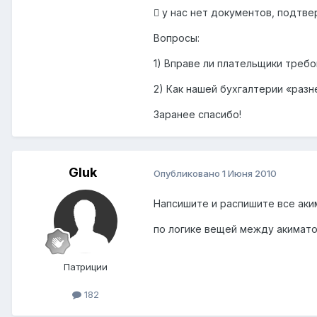
 у нас нет документов, подтв
Вопросы:
1) Вправе ли плательщики треб
2) Как нашей бухгалтерии «раз
Заранее спасибо!
Gluk
Опубликовано
1 Июня 2010
Напсишите и распишите все аким
по логике вещей между акимато
Патриции
182