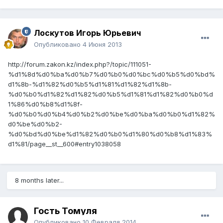
Лоскутов Игорь Юрьевич
Опубликовано
4 Июня 2013
http://forum.zakon.kz/index.php?/topic/111051-
%d1%8d%d0%ba%d0%b7%d0%b0%d0%bc%d0%b5%d0%bd%
d1%8b-%d1%82%d0%b5%d1%81%d1%82%d1%8b-
%d0%b0%d1%82%d1%82%d0%b5%d1%81%d1%82%d0%b0%d
1%86%d0%b8%d1%8f-
%d0%b0%d0%b4%d0%b2%d0%be%d0%ba%d0%b0%d1%82%
d0%be%d0%b2-
%d0%bd%d0%be%d1%82%d0%b0%d1%80%d0%b8%d1%83%
d1%81/page__st__600#entry1038058
8 months later...
Гость Томуля
Опубликовано
10 Февраля 2014