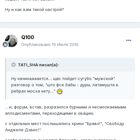
Ну и как вам такой настрой?
Q100
Опубликовано
15 Июля 2010
TATI_SHA писал(а):
Ну начинаааается.... щас пойдет сугубо "мужской"
разговор о том, "што фсе бабы - дуры, патамушта в
ребрах мосха нету...."
... и, форум, встав, разразился бурными и несмолкаемыми
аплодисментами, переходящими в овацию.
с отдельных мест послышались крики "Браво!", "Свободу
Анджеле Дэвис!".
особо ретивые, выхватив блокноты, стали судорожно