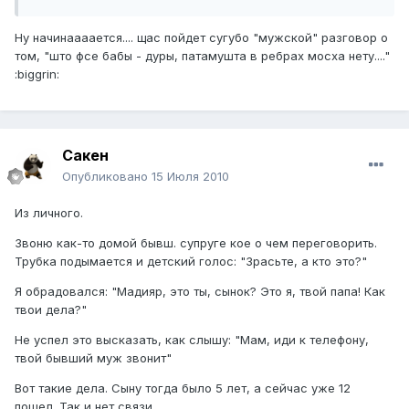
Ну начинаааается.... щас пойдет сугубо "мужской" разговор о
том, "што фсе бабы - дуры, патамушта в ребрах мосха нету...."
:biggrin:
Сакен
Опубликовано
15 Июля 2010
Из личного.
Звоню как-то домой бывш. супруге кое о чем переговорить.
Трубка подымается и детский голос: "Зрасьте, а кто это?"
Я обрадовался: "Мадияр, это ты, сынок? Это я, твой папа! Как
твои дела?"
Не успел это высказать, как слышу: "Мам, иди к телефону,
твой бывший муж звонит"
Вот такие дела. Сыну тогда было 5 лет, а сейчас уже 12
пошел. Так и нет связи...