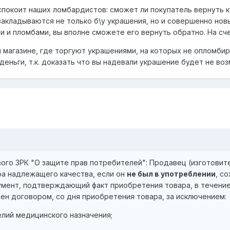
спокоит наших ломбардистов: сможет ли покупатель вернуть 
акладываются не только б\у украшения, но и совершенно новы
и и пломбами, вы вполне сможете его вернуть обратно. На сче
 магазине, где торгуют украшениями, на которых не опломбир
деньги, т.к. доказать что вы надевали украшение будет не воз
нового ЗРК "О защите прав потребителей": Продавец (изготови
а надлежащего качества, если он
не был в употреблении
, с
кумент, подтверждающий факт приобретения товара, в течени
ен договором, со дня приобретения товара, за исключением:
елий медицинского назначения;