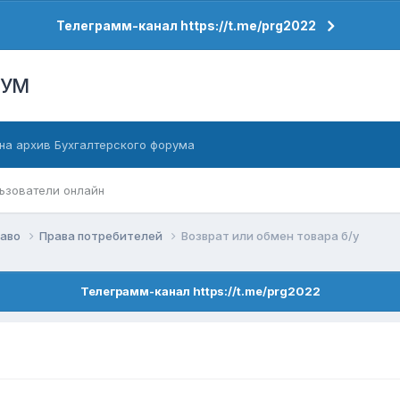
Телеграмм-канал https://t.me/prg2022
РУМ
на архив Бухгалтерского форума
ьзователи онлайн
раво
Права потребителей
Возврат или обмен товара б/у
Телеграмм-канал https://t.me/prg2022