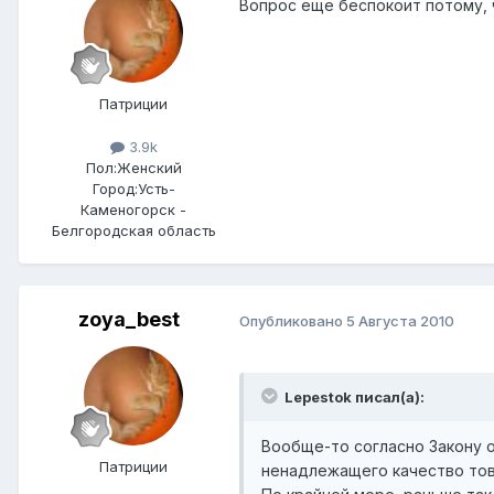
Вопрос еще беспокоит потому, ч
Патриции
3.9k
Пол:
Женский
Город:
Усть-
Каменогорск -
Белгородская область
zoya_best
Опубликовано
5 Августа 2010
Lepestok писал(а):
Вообще-то согласно Закону 
Патриции
ненадлежащего качество това