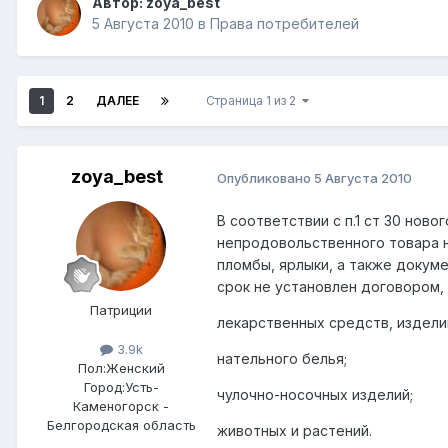
Автор:
zoya_best
5 Августа 2010
в
Права потребителей
1
2
ДАЛЕЕ
Страница 1 из 2
zoya_best
Опубликовано
5 Августа 2010
В соответствии с п.1 ст 30 нов
непродовольственного товара 
пломбы, ярлыки, а также докум
срок не установлен договором,
Патриции
лекарственных средств, издели
3.9k
нательного белья;
Пол:
Женский
Город:
Усть-
чулочно-носочных изделий;
Каменогорск -
Белгородская область
животных и растений.