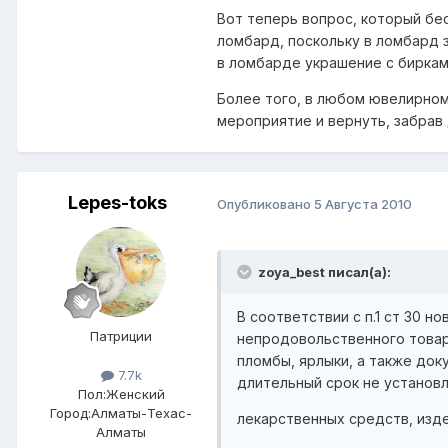
Вот теперь вопрос, который бе
ломбард, поскольку в ломбард з
в ломбарде украшение с биркам
Более того, в любом ювелирном
мероприятие и вернуть, забрав 
Lepes-toks
Опубликовано
5 Августа 2010
zoya_best писал(а):
В соответствии с п.1 ст 30 
Патриции
непродовольственного товар
пломбы, ярлыки, а также до
7.7k
длительный срок не установл
Пол:
Женский
Город:
Алматы-Техас-
лекарственных средств, изд
Алматы