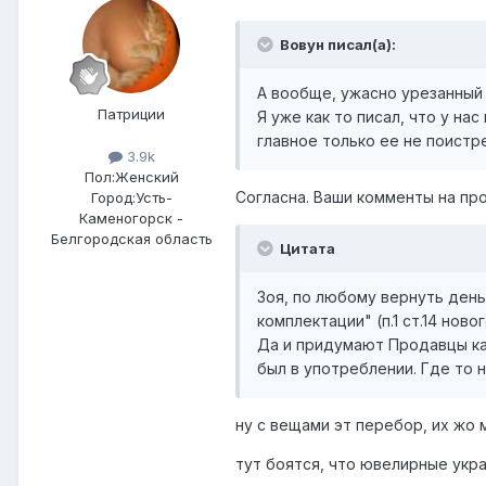
Вовун писал(а):
А вообще, ужасно урезанный 
Патриции
Я уже как то писал, что у н
главное только ее не поистре
3.9k
Пол:
Женский
Согласна. Ваши комменты на про
Город:
Усть-
Каменогорск -
Белгородская область
Цитата
Зоя, по любому вернуть деньг
комплектации" (п.1 ст.14 новог
Да и придумают Продавцы как
был в употреблении. Где то 
ну с вещами эт перебор, их жо
тут боятся, что ювелирные укра