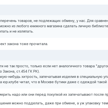
перечень товаров, не подлежащих обмену, у нас. Для сравнения
ас можно из любого книжного магазина сделать личную библиот
пать и не изляпать.
ект закона тоже прочитала.
и не так просто, только если нет аналогичного товара "друго
о Закона, ст.454 ГК РК).
ую-нибудь хитрость, запечатывая изделия в специальную упа
на юр.клубе читал, что в Москве бутики даже с одеждой тако
 мерить надо или они перед покупкой их запечатывают после 
шения можно подделать, даже при обмене, а уж упаковку тем бо