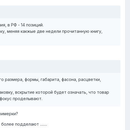
, в РФ - 14 позиций.
еку, меняя какжые две недели прочитанную книгу,
го размера, формы, габарита, фасона, расцветки,
ковку, вскрытие которой будет означать, что товар
й фокус проделывают.
примерки?
лее подделают ........