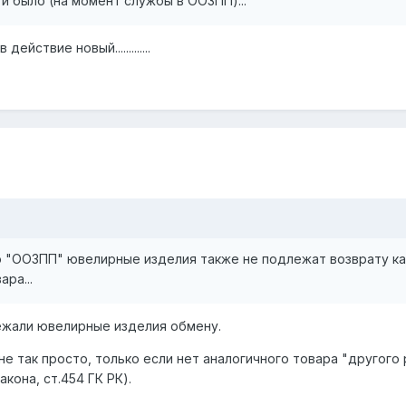
 и было (на момент службы в ООЗПП)...
ействие новый.............
о "ООЗПП" ювелирные изделия также не подлежат возврату ка
ра...
ежали ювелирные изделия обмену.
не так просто, только если нет аналогичного товара "другого 
акона, ст.454 ГК РК).