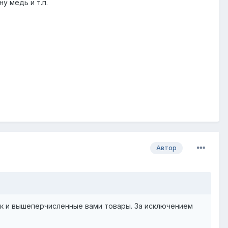
у медь и т.п.
Автор
к и вышеперчисленные вами товары. За исключением