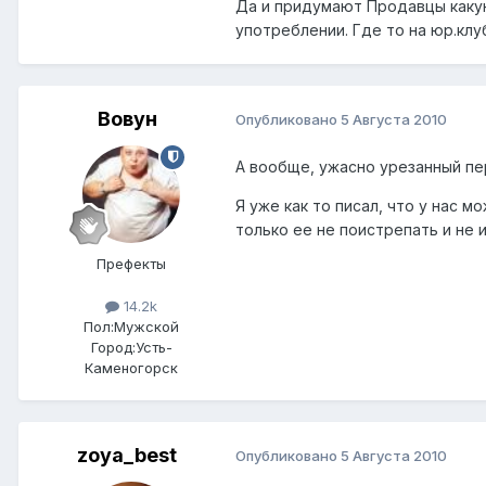
Да и придумают Продавцы какую
употреблении. Где то на юр.клу
Вовун
Опубликовано
5 Августа 2010
А вообще, ужасно урезанный пер
Я уже как то писал, что у нас 
только ее не поистрепать и не и
Префекты
14.2k
Пол:
Мужской
Город:
Усть-
Каменогорск
zoya_best
Опубликовано
5 Августа 2010