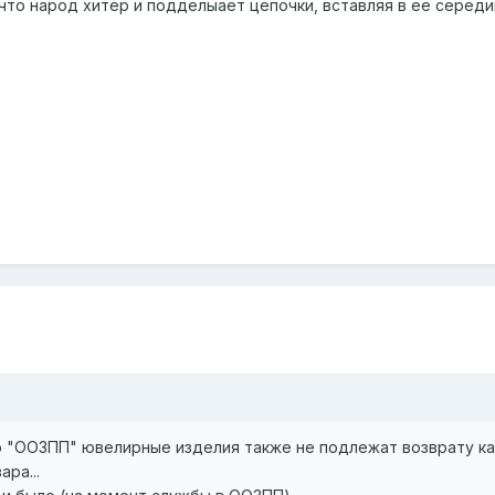
то народ хитер и подделыает цепочки, вставляя в ее середин
о "ООЗПП" ювелирные изделия также не подлежат возврату ка
ра...