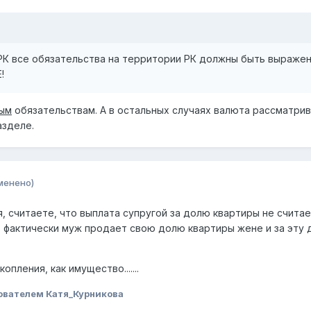
 РК все обязательства на территории РК должны быть выражен
!
ым
обязательствам. А в остальных случаях валюта рассматрив
азделе.
менено)
, считаете, что выплата супругой за долю квартиры не счита
 фактически муж продает свою долю квартиры жене и за эту
пления, как имущество.......
ователем Катя_Курникова