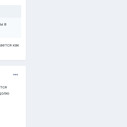
ы в
ается как
ется
 долю