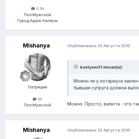
6.9k
Пол:
Мужской
Город:
Apple Каласы
Mishanya
Опубликовано
25 Августа 2010
kostyam31 писал(а):
Можно ли у нотариуса заклю
Патриции
бывшая супруга должна выплат
6k
Можно. Просто, валюта - это т
Пол:
Мужской
Mishanya
Опубликовано
25 Августа 2010