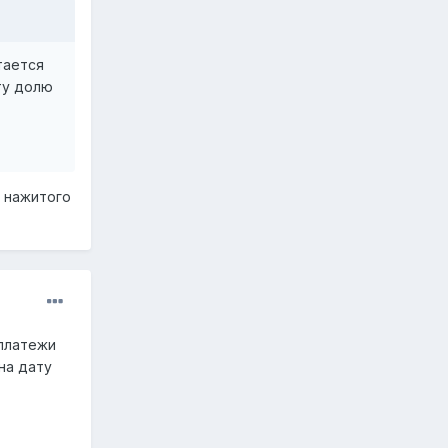
тается
ту долю
о нажитого
 платежи
на дату