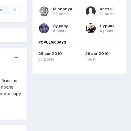
Mishanya
Катя К
ки
0
27 posts
13 posts
Эдуард
Нурике
8 posts
4 posts
POPULAR DAYS
25 авг 2010
26 авг 2010
87 posts
1 post
ю бывшая
, после
 к доллару