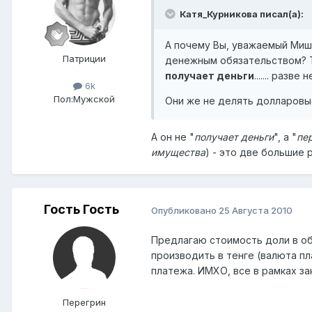
Катя_Курникова писал(а):
А почему Вы, уважаемый Миша
Патриции
денежным обязательством? Т
получает деньги
....... разве 
6k
Пол:
Мужской
Они же не делять долларовые 
А он не "
получает деньги
", а "
пе
имущества
) - это две большие 
Гость Гость
Опубликовано
25 Августа 2010
Предлагаю стоимость доли в об
производить в тенге (валюта п
платежа. ИМХО, все в рамках за
Перегрин