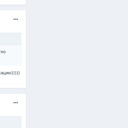
тно
ацию)))))