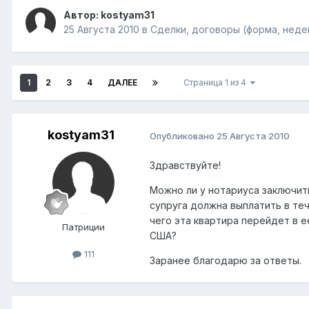
Автор:
kostyam31
25 Августа 2010
в
Сделки, договоры (форма, недей
1
2
3
4
ДАЛЕЕ
Страница 1 из 4
kostyam31
Опубликовано
25 Августа 2010
Здравствуйте!
Можно ли у нотариуса заключит
супруга должна выплатить в теч
чего эта квартира перейдет в е
Патриции
США?
111
Заранее благодарю за ответы.