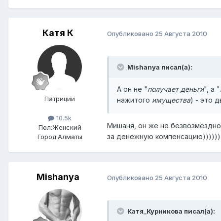
Катя К
Опубликовано
25 Августа 2010
Mishanya писал(а):
А он не "
получает деньги
", а "
Патриции
нажитого
имущества
) - это 
10.5k
Мишаня, он же не безвозмездно
Пол:
Женский
за денежную компенсацию))))))))
Город:
Алматы
Mishanya
Опубликовано
25 Августа 2010
Катя_Курникова писал(а):