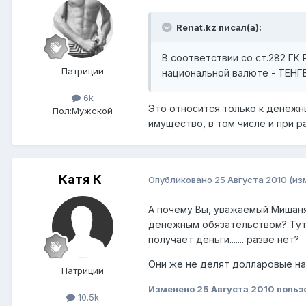
Renat.kz писал(а):
В соответствии со ст.282 ГК
Патриции
национальной валюте - ТЕНГЕ
6k
Это относится только к
денежн
Пол:
Мужской
имущество, в том числе и при р
Катя К
Опубликовано
25 Августа 2010
(из
А почему Вы, уважаемый Мишаня
денежным обязательством? Тут
получает деньги....... разве нет?
Они же не делят долларовые нако
Патриции
Изменено
25 Августа 2010
польз
10.5k