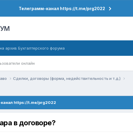
Телеграмм-канал https://t.me/prg2022
РУМ
на архив Бухгалтерского форума
ьзователи онлайн
раво
Сделки, договоры (форма, недействительность и т.д.)
канал https://t.me/prg2022
ара в договоре?