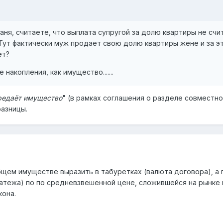
ня, считаете, что выплата супругой за долю квартиры не счи
ут фактически муж продает свою долю квартиры жене и за э
нет?
накопления, как имущество.......
редаёт имущество
" (в рамках соглашения о разделе совместн
разницы.
щем имуществе выразить в табуретках (валюта договора), а
латежа) по по средневзвешенной цене, сложившейся на рынке 
кона.