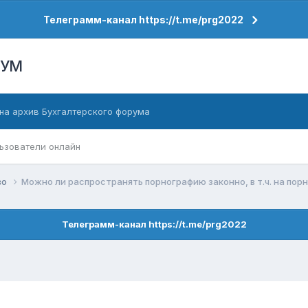
Телеграмм-канал https://t.me/prg2022
РУМ
на архив Бухгалтерского форума
ьзователи онлайн
во
Можно ли распространять порнографию законно, в т.ч. на пор
Телеграмм-канал https://t.me/prg2022