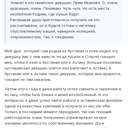
Знавал я костанайских девушек. Прям Иваново. О, очень
красивые, очень. Понимаю. Чуть-чуть. Но есть места
необьятной Родины, где лучше будут.
Раскрывая душу приготовьтесь получить на что
рассчитывали, но и будьте готовы к негативу,
обусловленному вашей, наверное излишней,
откровенностью. Так, к сведению.
Мой друг, который сам родом из Кустаная и тоже видел эту
девушку (мы с ним вместе тогда тусили в Стауте) говорит
мне, чтобы я ехал в Костанай или в Астану (больше половины
кустанайских девушек учатся или работают в Астане). В
Кустанае или в Астане таких девушек, которые мне нравятся,
говорит их там навалом.
Летом этого года я даже работу хотел сменить и переехать в
Астану, чтобы быть ближе к моей возлюбленной. И что
интересно я даже успел найти работу в астанинском филиале
одной из известных компаний и получить от них job offer.
Только в последний момент передумал, так как текущий
работодатель очень болезненно отреагировал на мое
желание уволиться по собственному желанию. Да и