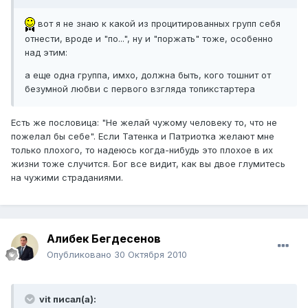
вот я не знаю к какой из процитированных групп себя
отнести, вроде и "по...", ну и "поржать" тоже, особенно
над этим:
а еще одна группа, имхо, должна быть, кого тошнит от
безумной любви с первого взгляда топикстартера
Есть же пословица: "Не желай чужому человеку то, что не
пожелал бы себе". Если Татенка и Патриотка желают мне
только плохого, то надеюсь когда-нибудь это плохое в их
жизни тоже случится. Бог все видит, как вы двое глумитесь
на чужими страданиями.
Алибек Бегдесенов
Опубликовано
30 Октября 2010
vit писал(а):