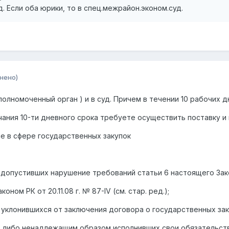
д. Если оба юрики, то в спец.межрайон.эконом.суд.
нено)
полномоченный орган ) и в суд. Причем в течении 10 рабочих д
ания 10-ти дневного срока требуете осуществить поставку и 
ые в сфере государственных закупок
 допустивших нарушение требований статьи 6 настоящего Зак
оном РК от 20.11.08 г. № 87-IV (см. стар. ред.);
 уклонившихся от заключения договора о государственных зак
х либо ненадлежащим образом исполнивших свои обязательст