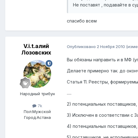
Не поставят , подавайте в су
спасибо всем
V.i.t.алий
Опубликовано
2 Ноября 2010
(изме
Лозовских
Вы обязаны направить и в МФ (у
Делаете примерно так. до оконч
Статья 11. Реестры, формируем
.....
Народный трибун
2) потенциальных поставщиков,
7k
Пол:
Мужской
3) Исключен в соответствии с Зак
Город:
Астана
4) потенциальных поставщиков,
5) поставщиков, не исполнивши