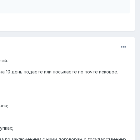
ней.
на 10 день подаете или посылаете по почте исковое.
она;
упках;
ва по заключенным с ними договорам о государственных