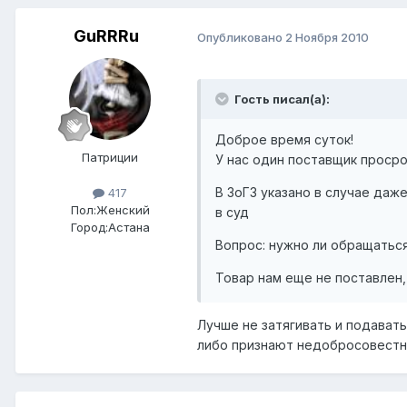
GuRRRu
Опубликовано
2 Ноября 2010
Гость писал(а):
Доброе время суток!
Патриции
У нас один поставщик просро
В ЗоГЗ указано в случае даж
417
Пол:
Женский
в суд
Город:
Астана
Вопрос: нужно ли обращатьс
Товар нам еще не поставлен,
Лучше не затягивать и подавать
либо признают недобросовестным