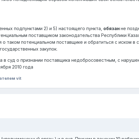
енных подпунктами 2) и 5) настоящего пункта,
обязан
не позд
тенциальным поставщиком законодательства Республики Казахс
 о таком потенциальном поставщике и обратиться с иском в с
государственных закупок.
ка в суд о признании поставщика недобросовестным, с нарушен
ября 2010 года
ателем vit
(уполномоченный орган ) и в суд. Причем в течении 10 рабочи