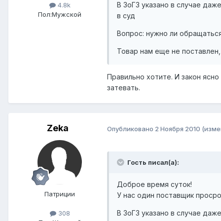
В ЗоГЗ указано в случае даж
4.8k
Пол:
Мужской
в суд
Вопрос: нужно ли обращатьс
Товар нам еще не поставлен,
Правильно хотите. И закон ясно
затевать.
Zeka
Опубликовано
2 Ноября 2010
(изме
Гость писал(а):
Доброе время суток!
Патриции
У нас один поставщик просро
В ЗоГЗ указано в случае даж
308