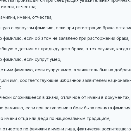
тчества производится при следующих уважительных причинах:
 имени, отчества;
амилии, имени, отчества;
бщую с супругом фамилию, если при регистрации брака остали
 фамилию, если об этом не заявлено при расторжении брака;
общую с детьми от предыдущего брака, в тех случаях, когда
 фамилию, если супруг умер;
етьми фамилию, если супруг умер, а заявитель был на добрач
и\или имя, соответствующие избранной заявителем национальн
;
ически сложившееся в жизни, отличное от имени в документах;
ю фамилию, если при вступлении в брак была принята фамилия 
по имени отца или деда по национальным традициям;
и отчество по фамилии и имени лица, фактически воспитавшего