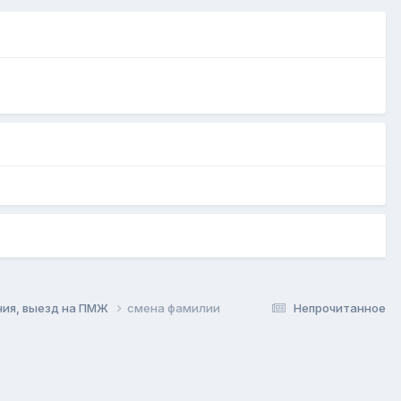
ния, выезд на ПМЖ
смена фамилии
Непрочитанное