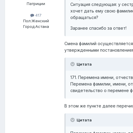
Патриции
Ситуация следующая: у сестр
хочет дать ему свою фамили
417
обращаться?
Пол:
Женский
Город:
Астана
Заранее спасибо за ответ!
Смена фамилий осуществляется 
утвержденными постановлением 
Цитата
171. Перемена имени, отчест
Перемена фамилии, имени, от
свидетельство о перемене ф
В этом же пункте далее перечи
Цитата