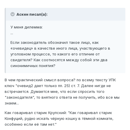
Аскен писал(а):
У меня дилемма:
...
Если законодатель обозначил такое лицо, как
«очевидец» в качестве иного лица, участвующего в
уголовном процессе, то какого его отличие от
свидетеля? Как соотносятся между собой эти два
синонимичных понятия?
В чем практический смысл вопроса? по всему тексту УПК
ключ "очевид2 дает только пп. 25) ст. 7. Далее нигде не
встречается. Думается мне, что если спросить того
"законодателя", то внятного ответа не получить, ибо все мы
знаем...
Как говаривал старик Крупский: "Как говаривал старик
Конфуций, рудно искать чёрную кошку в тёмной комнате,
особенно если её там нет."