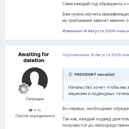
Сама каждый год обращаюсь к н
Вам нужно изучить квалификаци
кв.требования зависят именно 
Изменено
18 Августа 2009
польз
Awaiting for
Опубликовано
18 Августа 2009
(из
deletion
PRESIDENT писал(а):
Начальство хочет чтобы мы з
лицензии и подводных течени
Патриции
Во-первых, необходимо определ
4.4k
Пол:
Не определился
Так как, каждый подвид деятель
получаются до непосредственно