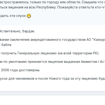
астространялось только по городу или области. Слышала что 
аться лицензия на всю Республику. Пожалуйста ответьте кто-чт
рдить эти слухи
йствительно, бардак.
вании заключения аккредитованного государством АО "Казкур
 бабла.
о получить Генеральную лицензию (на всей территории РК).
и по умолчанию признается лицензия выданная Акиматом г.Аст
 2006 года достоверны.
усок для чиновников и после Нового года за эту лицензию бу