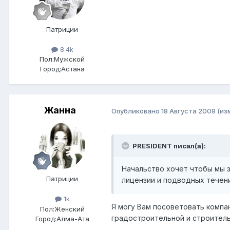
Патриции
8.4k
Пол:
Мужской
Город:
Астана
Жанна
Опубликовано
18 Августа 2009
(из
PRESIDENT писал(а):
Начальство хочет чтобы мы з
Патриции
лицензии и подводных течени
1k
Я могу Вам посоветовать компа
Пол:
Женский
градостроительной и строитель
Город:
Алма-Ата