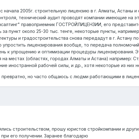
с начала 2005г. строительную лицензию в г. Алматы, Астаны 
нтроля, технический аудит проводят компании имеющие на эт
салтинг" правоприемник ГОСТРОЙЛИЦЕНЗИИ, его представител
 за пункт около 25-30 тыс. тенге, некоторые пункты, например
тектуры и градостроительства снова передадут в г. Астану п
ю упростить лицензирования вообще, то передача полномочи
нь к упрощению и оптимизации процедуры лицензирования. Эт
на местах (областях, городах Алматы и Астана) например: Ст
ние иностранной рабочей силы, и др., хотя некоторые из них 
я превратно, но часто общаюсь с людми работающими в лицензи
ялись строительством, прошу юристов стройкомпании и других
 при его получении. Заранее благодарю