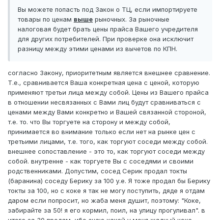
Вы можете попасть под Закон о ТЦ, если импортируете
товары по ценам
выше
рыночных. За рыночные
налоговая будет брать цены прайса Вашего учредителя
для других потребителей. При проверке она исключит
разницу между этими ценами из вычетов по КПН.
согласно Закону, приоритетным является внешнее сравнение.
Т.е., сравнивается Ваша конкретная цена с ценой, которую
применяют третьи лица между собой. Цены из Вашего прайса
в отношении несвязанных с Вами лиц будут сравниваться с
ценами между Вами конкретно и Вашей связанной стороной,
т.е. то. что Вы торгуете на сторону и между собой,
принимается во внимание только если нет на рынке цен с
третьими лицами, т.е. того, как торгуют соседи между собой.
внешнее сопоставление - это то, как торгуют соседи между
собой. внутренне - как торгуете Вы с соседями и своими
родственниками. Допустим, сосед Серик продал токты
(баранина) соседу Берику за 100 у.е. Я тоже продал бы Берику
токты за 100, но с коке я так не могу поступить, дяде я отдам
даром если попросит, но жаба меня душит, поэтому: "Коке,
забирайте за 50! я его кормил, поил, на улицу прогуливал". в