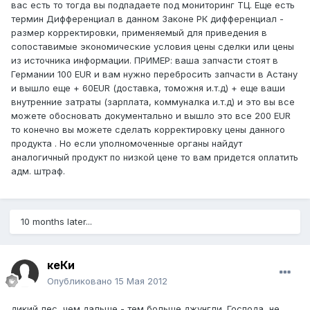
вас есть то тогда вы подпадаете под мониторинг ТЦ. Еще есть
термин Дифференциал в данном Законе РК дифференциал -
размер корректировки, применяемый для приведения в
сопоставимые экономические условия цены сделки или цены
из источника информации. ПРИМЕР: ваша запчасти стоят в
Германии 100 EUR и вам нужно перебросить запчасти в Астану
и вышло еще + 60EUR (доставка, томожня и.т.д) + еще ваши
внутренние затраты (зарплата, коммуналка и.т.д) и это вы все
можете обосновать документально и вышло это все 200 EUR
то конечно вы можете сделать корректировку цены данного
продукта . Но если уполномоченные органы найдут
аналогичный продукт по низкой цене то вам придется оплатить
адм. штраф.
10 months later...
кеКи
Опубликовано
15 Мая 2012
дикий лес, чем дальше - тем больше джунгли. Господа, не