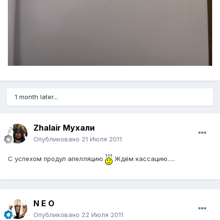
1 month later...
Zhalair Мухали
Опубликовано
21 Июля 2011
С успехом продул апелляцию
Ждём кассацию.....
N E O
Опубликовано
22 Июля 2011