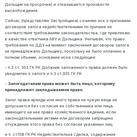
Дольщик на просрочке) и отказывается произвести
высвобождение.
Сейчас (представляю Застройщика) сочиняю иск о признании
договоров залога недействительными по причине не
соответствия требованиям законодательства, где привлекаю
в качестве ответчика БВУ и Дольщика. Учитывая, что право
требования по ДДУ на момент заключения договоров залога
не принадлежало Дольщику, поскольку не было оплачено в
полном объеме, основание иска следующее:
- п.3 ст. 303 ГК РК Должник заложенного права должен быть
уведомлен о залоге и п.3 ст.305 ГК РК
-
Залогодателем права может быть лицо, которому
принадлежит закладываемое право.
Залог права аренды или иного права на чужую вещь не
допускается без согласия ее собственника или лица,
имеющего на нее право хозяйственного ведения, если
законодательными актами или договором запрещено
отчуждение этого права без согласия указанных лиц.
и п. ст.158 ГК РК Недействительна сделка, содержание