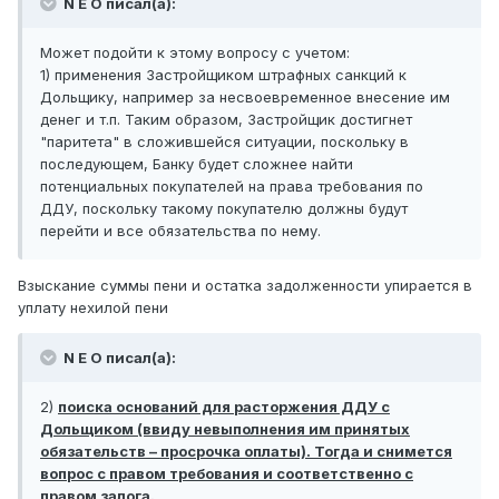
N E O писал(а):
Может подойти к этому вопросу с учетом:
1) применения Застройщиком штрафных санкций к
Дольщику, например за несвоевременное внесение им
денег и т.п. Таким образом, Застройщик достигнет
"паритета" в сложившейся ситуации, поскольку в
последующем, Банку будет сложнее найти
потенциальных покупателей на права требования по
ДДУ, поскольку такому покупателю должны будут
перейти и все обязательства по нему.
Взыскание суммы пени и остатка задолженности упирается в
уплату нехилой пени
N E O писал(а):
2)
поиска оснований для расторжения ДДУ с
Дольщиком (ввиду невыполнения им принятых
обязательств – просрочка оплаты). Тогда и снимется
вопрос с правом требования и соответственно с
правом залога.