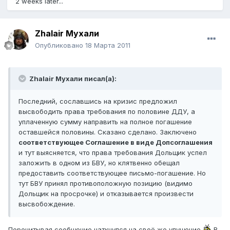
2 weeks later...
Zhalair Мухали
Опубликовано
18 Марта 2011
Zhalair Мухали писал(а):
Последний, сославшись на кризис предложил
высвободить права требования по половине ДДУ, а
уплаченную сумму направить на полное погашение
оставшейся половины. Сказано сделано. Заключено
соответствующее Соглашение в виде Допсоглашения
и тут выясняется, что права требования Дольщик успел
заложить в одном из БВУ, но клятвенно обещал
предоставить соответствующее письмо-погашение. Но
тут БВУ принял противоположную позицию (видимо
Дольщик на просрочке) и отказывается произвести
высвобождение.
Перечитывая сообщение наткнулся на своё же упущение
В