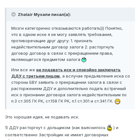
Zhalair Мухали писал(а):
Мозги категорично отказываются работать))) Понятно,
что в одном иске я не могу заявлять требования,
противоречащие друг другу: 1. признать
недействительным договор залога 2. расторгнуть
договор договор в связи с прекращением права,
являяющегося предметом залога
Или все же
не подавать иск и спокойно заключать
ДДУ с третьим лицом
, а вслучае предъявления иска со
стороны БВУ заявить о прекращении залога в связи с
расторжением ДДУ и дополнительно подать встречный
иск о признании договора залога недействительным по
п.3 ст.305 ГК РК, ст.158 ГК РК, п.1 ст.301 и ст.341 ГК.
Это хорошая идея, не подавать иск.
1) ДДУ расторгнут с дольщиком (как выяснилось
) и
соответственно Застройщик не имеет договорных