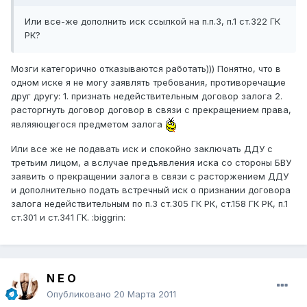
Или все-же дополнить иск ссылкой на п.п.3, п.1 ст.322 ГК
РК?
Мозги категорично отказываются работать))) Понятно, что в
одном иске я не могу заявлять требования, противоречащие
друг другу: 1. признать недействительным договор залога 2.
расторгнуть договор договор в связи с прекращением права,
являяющегося предметом залога
Или все же не подавать иск и спокойно заключать ДДУ с
третьим лицом, а вслучае предъявления иска со стороны БВУ
заявить о прекращении залога в связи с расторжением ДДУ
и дополнительно подать встречный иск о признании договора
залога недействительным по п.3 ст.305 ГК РК, ст.158 ГК РК, п.1
ст.301 и ст.341 ГК. :biggrin:
N E O
Опубликовано
20 Марта 2011