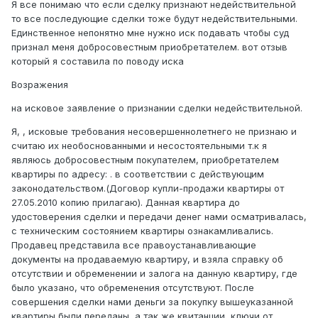
Я все понимаю что если сделку признают недействительной
то все последующие сделки тоже будут недействительными.
Единственное непонятно мне нужно иск подавать чтобы суд
признал меня добросовестным приобретателем. вот отзыв
который я составила по поводу иска
Возражения
на исковое заявление о признании сделки недействительной.
Я, , исковые требования несовершеннолетнего не признаю и
считаю их необоснованными и несостоятельными т.к я
являюсь добросовестным покупателем, приобретателем
квартиры по адресу: . в соответствии с действующим
законодательством.(Договор купли-продажи квартиры от
27.05.2010 копию прилагаю). Данная квартира до
удостоверения сделки и передачи денег нами осматривалась,
с техническим состоянием квартиры ознакамливались.
Продавец представила все правоустанавливающие
документы на продаваемую квартиру, и взяла справку об
отсутствии и обременении и залога на данную квартиру, где
было указано, что обременения отсутствуют. После
совершения сделки нами деньги за покупку вышеуказанной
квартиры были переданы, а так же квитанции, ключи от