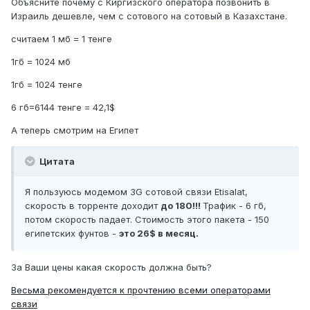
Объясните почему с Киргизского оператора позвонить в
Израиль дешевле, чем с сотового на сотовый в Казахстане.
считаем 1 мб = 1 тенге
1гб = 1024 мб
1гб = 1024 тенге
6 гб=6144 тенге = 42,1$
А теперь смотрим на Египет
Цитата
Я пользуюсь модемом 3G сотовой связи Etisalat,
скорость в торренте доходит
до 180!!!
Трафик - 6 гб,
потом скорость падает. Стоимость этого пакета - 150
египетских фунтов -
это 26$ в месяц.
За Ваши цены какая скорость должна быть?
Весьма рекомендуется к прочтению всеми операторами
связи