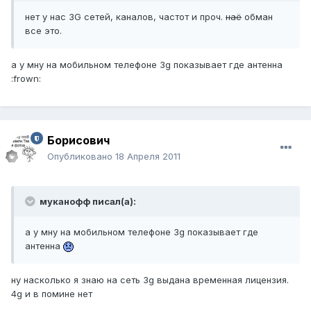
нет у нас 3G сетей, каналов, частот и проч.
наё
обман
все это.
а у мну на мобильном телефоне 3g показывает где антенна
:frown:
Борисович
Опубликовано
18 Апреля 2011
муканофф писал(а):
а у мну на мобильном телефоне 3g показывает где
антенна
ну насколько я знаю на сеть 3g выдана временная лицензия.
4g и в помине нет