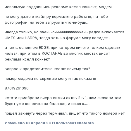
использую поддавшись рекламе кселл коннект, модем
не могу даже в майл ру нормально работать, ни тебе
фотографий, ни тебе загрузить что-нибудь....
иногда только, но очень-очччччччччччччень редко включается
UMTS или HSDPA, тогда хоть на форуме могу посидеть
а так в основном EDGE, при котором ничего толком сделать
нельзя, при этом в КОСТАНАЕ во многих местах висит
реклама кселл коннект
вопрос к представителю кселл: почему так?
номер модема не скрываю могу и так показать
87019261096
кстати приобрели вчера симки актив 2 в 1, нам сказали там
будет уже копеечка на балансе, и ничего.......
пошел закинуть через терминал, пишет что такого номера нет
Изменено
18 Апреля 2011
пользователем sta