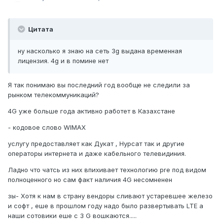
Цитата
ну насколько я знаю на сеть 3g выдана временная
лицензия. 4g и в помине нет
Я так понимаю вы последний год вообще не следили за
рынком телекоммуникаций?
4G уже больше года активно работет в Казахстане
- кодовое слово WIMAX
услугу предоставляет как Дукат , Нурсат так и другие
операторы интернета и даже кабельного телевидиния.
Ладно что чатсь из них впихивает технологию pre под видом
полноценного но сам факт наличия 4G несомненен
зы- Хотя к нам в страну вендоры сливают устаревшее железо
и софт , еше в прошлом году надо было развертывать LTE а
наши сотовики еше с 3 G вошкаются.....