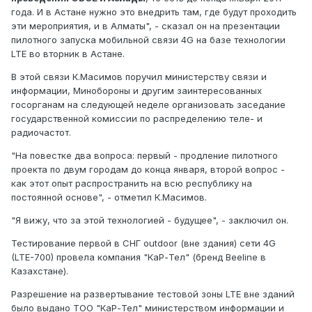
года. И в Астане нужно это внедрить там, где будут проходить
эти мероприятия, и в Алматы", - сказал он на презентации
пилотного запуска мобильной связи 4G на базе технологии
LTE во вторник в Астане.
В этой связи К.Масимов поручил министерству связи и
информации, Минобороны и другим заинтересованных
госорганам на следующей неделе организовать заседание
государственной комиссии по распределению теле- и
радиочастот.
"На повестке два вопроса: первый - продление пилотного
проекта по двум городам до конца января, второй вопрос -
как этот опыт распространить на всю республику на
постоянной основе", - отметил К.Масимов.
"Я вижу, что за этой технологией - будущее", - заключил он.
Тестирование первой в СНГ outdoor (вне здания) сети 4G
(LTE-700) провела компания "КаР-Тел" (бренд Beeline в
Казахстане).
Разрешение на развертывание тестовой зоны LTE вне зданий
было выдано ТОО "КаР-Тел" министерством информации и