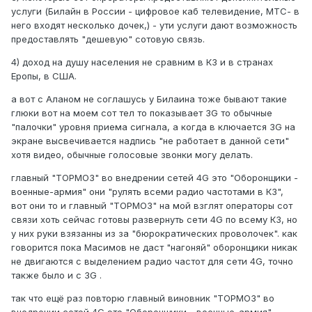
услуги (Билайн в России - цифровое каб телевидение, МТС- в
него входят несколько дочек,) - ути услуги дают возможность
предоставлять "дешевую" сотовую связь.
4) доход на душу населения не сравним в КЗ и в странах
Еропы, в США.
а вот с Аланом не соглашусь у Билаина тоже бывают такие
глюки вот на моем сот тел то показывает 3G то обычные
"палочки" уровня приема сигнала, а когда в ключается 3G на
экране высвечивается надпись "не работает в данной сети"
хотя видео, обычные голосовые звонки могу делать.
главный "ТОРМОЗ" во внедрении сетей 4G это "Оборонщики -
военные-армия" они "рулять всеми радио частотами в КЗ",
вот они то и главный "ТОРМОЗ" на мой взглят операторы сот
связи хоть сейчас готовы развернуть сети 4G по всему КЗ, но
у них руки взязанны из за "бюрократических проволочек". как
говорится пока Масимов не даст "нагоняй" оборонщики никак
не двигаются с выделением радио частот для сети 4G, точно
также было и с 3G .
так что ещё раз повторю главный виновник "ТОРМОЗ" во