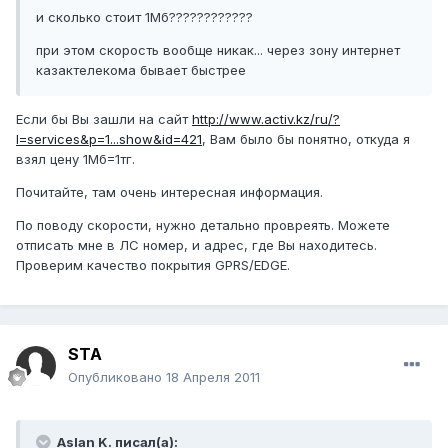
и сколько стоит 1Мб????????????
при этом скорость вообще никак... через зону интернет
казактелекома бывает быстрее
Если бы Вы зашли на сайт
http://www.activ.kz/ru/?
l=services&p=1...show&id=421
, Вам было бы понятно, откуда я
взял цену 1Мб=1тг.
Почитайте, там очень интересная информация.
По поводу скорости, нужно детально провреять. Можете
отписать мне в ЛС номер, и адрес, где Вы находитесь.
Проверим качество покрытия GPRS/EDGE.
STA
Опубликовано
18 Апреля 2011
Aslan K. писал(а):