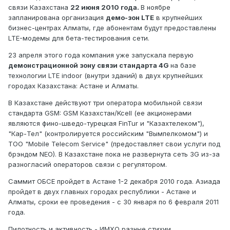
связи Казахстана
22 июня 2010 года.
В ноябре
запланирована организация
демо-зон LTE
в крупнейших
бизнес-центрах Алматы, где абонентам будут предоставлены
LTE-модемы для бета-тестирования сети.
23 апреля этого года компания уже запускала первую
демонстрационной зону связи стандарта 4G
на базе
технологии LTE indoor (внутри зданий) в двух крупнейших
городах Казахстана: Астане и Алматы.
В Казахстане действуют три оператора мобильной связи
стандарта GSM: GSM Казахстан/Kcell (ее акционерами
являются фино-шведо-турецкая FinTur и "Казахтелеком"),
"Кар-Тел" (контролируется российским "Вымпелкомом") и
ТОО "Mobile Telecom Service" (предоставляет свои услуги под
брэндом NEO). В Казахстане пока не развернута сеть 3G из-за
разногласий операторов связи с регулятором.
Саммит ОБСЕ пройдет в Астане 1-2 декабря 2010 года. Азиада
пройдет в двух главных городах республики - Астане и
Алматы, сроки ее проведения - с 30 января по 6 февраля 2011
года.
Пилотность и активность - ИМХО разные стихии.