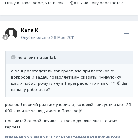
гляну в Параграфе, что и как..." ?)))) Вы на папу работаете?
Катя К
Опубликовано
26 Мая 2011
не стоит писал(а):
а ваш работадатель так прост, что при постановке
вопросов и задач, позволяет вам сказать: "минуточку
щас я побыстрому гляну в Параграфе, что и как..." ?)))) Вы
на папу работаете?
респект! первый раз вижу юриста, который наизусть знает 25
000 нпа и не заглядывает в Параграф!
Гюльчатай открой личико... Страна должна знать своих
героев!
Изменено
26 Мая 2011
пользователем Катя Курникова