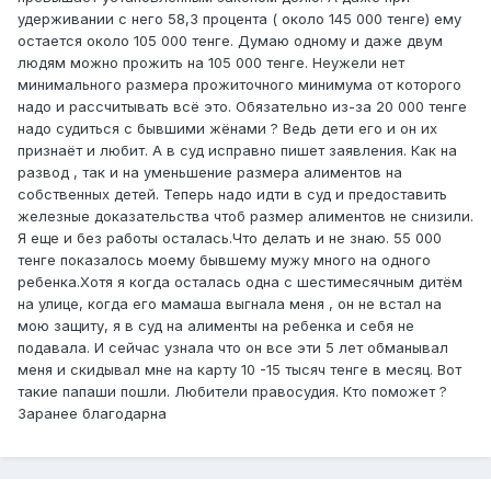
удерживании с него 58,3 процента ( около 145 000 тенге) ему
остается около 105 000 тенге. Думаю одному и даже двум
людям можно прожить на 105 000 тенге. Неужели нет
минимального размера прожиточного минимума от которого
надо и рассчитывать всё это. Обязательно из-за 20 000 тенге
надо судиться с бывшими жёнами ? Ведь дети его и он их
признаёт и любит. А в суд исправно пишет заявления. Как на
развод , так и на уменьшение размера алиментов на
собственных детей. Теперь надо идти в суд и предоставить
железные доказательства чтоб размер алиментов не снизили.
Я еще и без работы осталась.Что делать и не знаю. 55 000
тенге показалось моему бывшему мужу много на одного
ребенка.Хотя я когда осталась одна с шестимесячным дитём
на улице, когда его мамаша выгнала меня , он не встал на
мою защиту, я в суд на алименты на ребенка и себя не
подавала. И сейчас узнала что он все эти 5 лет обманывал
меня и скидывал мне на карту 10 -15 тысяч тенге в месяц. Вот
такие папаши пошли. Любители правосудия. Кто поможет ?
Заранее благодарна