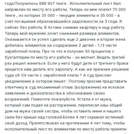
года.Получилось 688 907 тенге . Исполнительный лист был
направлен по месту его работы. Теперь он мне платит 70 000
тенге , из которых 35 000 - текущие алименты и 35 000 - в
счёт погашения образовавшейся задолжности за 3 года. Я
сейчас без работы. В Астане снимаю квартиру и ищу работу.
Теперь мой муженёк хочет снижения размера алиментов.
Оказывается он успел сделать еще 2 девочек и вторая жена
добилась алиментов на содержание 2 детей - 1 /3 части
заработной платы. Про то что я получаю 50 процентов с
бухгалтерии по месту его работы - он молчит. Видать третий
раз решил жениться. Если у него будут дети от третьего брака
придется нам делить его зарплату. А как же прежнее решение
суда об 1/4 части с заработной платы ? А суд прислал
уведомление в котором пишет : Поэтому просим представить
ответчику в суд письменный отзыв (возражение) на исковое
заявление и доказательства в обоснование своих
возражений. Помогите пожалуйста. Устала я от мужа,
который сам подал на расторжение, переписал наш общий
дом на мужа своей сестры, чтобы оставить меня и нашего
сына без крыши над головой.Более 4 лет скрывал истинный
свой доход. Препятствовал на протяжении 4 лет тому, чтобы
исполнительный лист по алиментам по месту работы приняли