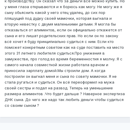
к производству. Он сказал что за деньги всё можно купить. Но
у меня глаза открываются и я борюсь как могу. Не могу же я
сыну обьяснить какой у него отец удалец, до сих пор
пляшущий под дудку своей мамочки, которая выгнала и
вторую невестку с двумя маленькими детьми. Я могла бы
отказаьться от алиментов, если он официально откажется от
сына и его лишат родительских прав. Но если он по закону
всё хочет я буду принципиально судиться с ним. Если кто
поможет конкретным советом как на суде поставить на место
этого 31 летнего любителя судиться.Про унижения в
замужестве, про голод во время беременностия я молчу. Я с
самого начала совместной жизни работала врачом и
приносила зарплату домой.Мы строили дом. А когда
построили он выгнал меня и сына по совету мамочки. Я не
стала ругаться и судиться. Он всё переоформил на мужа
своей сестры и подал на развод. Теперь на уменьшение
размера алиментов .Что будет дальше ? Наверное экспертиза
ДНК сына. До чего же надо так любить деньги чтобы судиться
со своим сыном ?