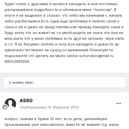
будет спать с другими) я пытался наладить а она постоянно
распрашивала подробности и обливала меня "поносом". В
итоге я не выдежел и сказал. что либо мы начинаем с начала
либо расбегаемся.Есть одна еще проблема я люблю своего
сына и ее и даже не предстовляю,как приеду повидать сына и
буду знать что он живет не со мной,видеть ее знать что она не
моя,знать что у моих любимых есть другой человек -муж,папа
и т.п. Я их безумно люблю и хочу все наладить и довести до
идеала(естественно не сразу,со временем) Пожалуйста
подскажите что делать на мыло sasha-suhorukov@mail.ru
89053991599.
3 weeks later...
AS60
Опубликовано
14 Февраля 2012
вопрос: живем в браке 10 лет, есть дети, дальнейшее
проживаение уже невозможно, вместе не живем год. жена