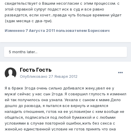
свидетельствует о Вашем несогласии с этим процессом. с
этой справкой супруг подаст иск в суд и все равно
разведется, если хочет...правда чуть больше времени уйдет
(эдак месяца с два-три).
Изменено
7 Августа 2011
пользователем Борисович
5 months later...
Гость Гость
Опубликовано
27 Января 2012
Я в браке 3года очень сильно добивался жену,увел ее у
мужа! сейчас у нас сын 2года. Я совершил глупость я изменил
ей так получилось она узнала. Уехала с сыном к маме.Дело
дошло до развода, я пытался все вернуть и надеялся
наладить отношения, готов на ее условия(ни с кем вообще не
общаться, подписаться под любой бумажкой и с любыми
условиями в случае повторной ошибки,жить без секса с
женой,но единственной условие не готов принять что она