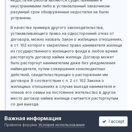
неустранимыми либо в установленный заказчиком
разумный срок обнаруженные недостатки не были
устранены.
В качестве примера другого законодательства,
устанавливающего право на односторонний отказ от
договора, можно назвать Закон о жилищных отношениях,
в ст. 102 которого закреплено право нанимателя жилища
из государственного жилищного фонда в любое время
расторгнуть договор найма жилища. Договор может
быть расторгнут нанимателем даже без уведомления
наймодателя, путем совершения конклюдентных
действий, свидетельствующих о расторжении им
договора. В соответствии с п. 2 ст. 102 Закона о
жилищных отношениях в случае выезда нанимателя и
членов его семьи на постоянное жительство в другое
место договор найма жилища считается расторгнутым
со дня выезда.
5. Расторжение договора означает его досрочное
Важная информация
прекращение. Однако неясно было, каков механизм
I accept
Правила форума
Условия использования
расторжения договора в случаях, когда договор
заключен без указания срока. Поэтому в ст. 404 в новой