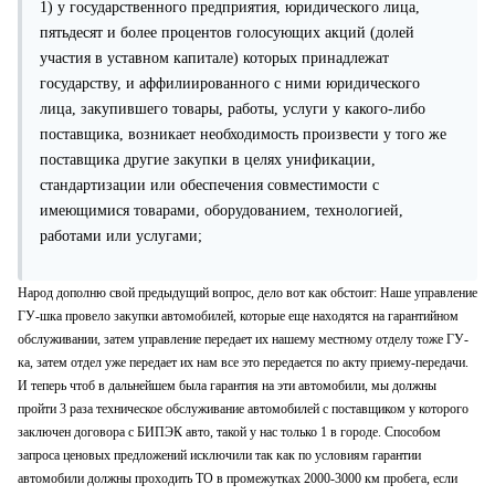
1) у государственного предприятия, юридического лица,
пятьдесят и более процентов голосующих акций (долей
участия в уставном капитале) которых принадлежат
государству, и аффилиированного с ними юридического
лица, закупившего товары, работы, услуги у какого-либо
поставщика, возникает необходимость произвести у того же
поставщика другие закупки в целях унификации,
стандартизации или обеспечения совместимости с
имеющимися товарами, оборудованием, технологией,
работами или услугами;
Народ дополню свой предыдущий вопрос, дело вот как обстоит: Наше управление
ГУ-шка провело закупки автомобилей, которые еще
находятся
на гарантийном
обслуживании, затем управление передает их нашему местному отделу тоже ГУ-
ка, затем отдел уже передает их нам все это передается по акту приему-передачи.
И теперь чтоб в дальнейшем была гарантия на эти автомобили, мы должны
пройти 3 раза техническое обслуживание автомобилей с поставщиком у которого
заключен договора с БИПЭК авто, такой у нас только 1 в городе. Способом
запроса ценовых предложений исключили так как по условиям гарантии
автомобили должны проходить ТО в промежутках 2000-3000 км пробега, если