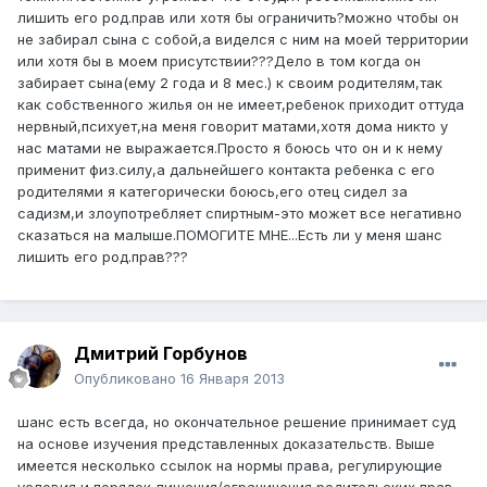
лишить его род.прав или хотя бы ограничить?можно чтобы он
не забирал сына с собой,а виделся с ним на моей территории
или хотя бы в моем присутствии???Дело в том когда он
забирает сына(ему 2 года и 8 мес.) к своим родителям,так
как собственного жилья он не имеет,ребенок приходит оттуда
нервный,психует,на меня говорит матами,хотя дома никто у
нас матами не выражается.Просто я боюсь что он и к нему
применит физ.силу,а дальнейшего контакта ребенка с его
родителями я категорически боюсь,его отец сидел за
садизм,и злоупотребляет спиртным-это может все негативно
сказаться на малыше.ПОМОГИТЕ МНЕ...Есть ли у меня шанс
лишить его род.прав???
Дмитрий Горбунов
Опубликовано
16 Января 2013
шанс есть всегда, но окончательное решение принимает суд
на основе изучения представленных доказательств. Выше
имеется несколько ссылок на нормы права, регулирующие