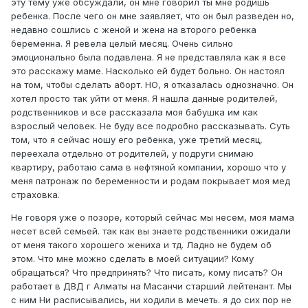
эту тему уже обсуждали, он мне говорил ты мне родишь
ребенка. После чего он мне заявляет, что он был разведен но,
недавно сошлись с женой и жена на второго ребенка
беременна. Я ревела целый месяц. Очень сильно
эмоционально была подавлена. Я не представляла как я все
это расскажу маме. Насколько ей будет больно. Он настоял
на том, чтобы сделать аборт. НО, я отказалась однозначно. Он
хотел просто так уйти от меня. Я нашла данные родителей,
родственников и все рассказала моя бабушка им как
взрослый человек. Не буду все подробно рассказывать. Суть
том, что я сейчас ношу его ребенка, уже третий месяц,
переехала отдельно от родителей, у подруги снимаю
квартиру, работаю сама в нефтяной компании, хорошо что у
меня патронаж по беременности и родам покрывает моя мед
страховка.
Не говоря уже о позоре, который сейчас мы несем, моя мама
несет всей семьей. так как вы знаете родственники ожидали
от меня такого хорошего жениха и тд. Ладно не будем об
этом. Что мне можно сделать в моей ситуации? Кому
обращаться? Что предпринять? Что писать, кому писать? Он
работает в ДВД г Алматы на Масанчи старший лейтенант. Мы
с ним Ни расписывались, ни ходили в мечеть. я до сих пор не