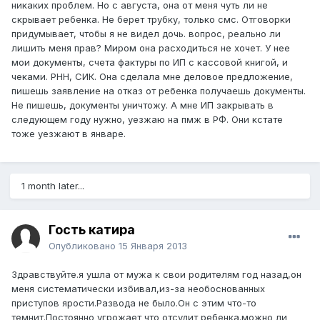
никаких проблем. Но с августа, она от меня чуть ли не
скрывает ребенка. Не берет трубку, только смс. Отговорки
придумывает, чтобы я не видел дочь. вопрос, реально ли
лишить меня прав? Миром она расходиться не хочет. У нее
мои документы, счета фактуры по ИП с кассовой книгой, и
чеками. РНН, СИК. Она сделала мне деловое предложение,
пишешь заявление на отказ от ребенка получаешь документы.
Не пишешь, документы уничтожу. А мне ИП закрывать в
следующем году нужно, уезжаю на пмж в РФ. Они кстате
тоже уезжают в январе.
1 month later...
Гость катира
Опубликовано
15 Января 2013
Здравствуйте.я ушла от мужа к свои родителям год назад,он
меня систематически избивал,из-за необоснованных
приступов ярости.Развода не было.Он с этим что-то
темнит.Постоянно угрожает что отсудит ребенка.можно ли